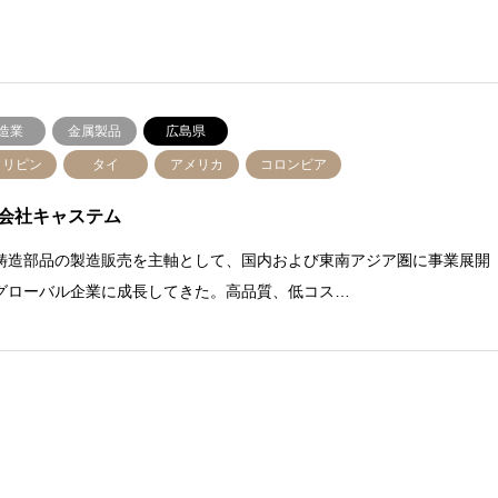
造業
金属製品
広島県
ィリピン
タイ
アメリカ
コロンビア
会社キャステム
鋳造部品の製造販売を主軸として、国内および東南アジア圏に事業展開
グローバル企業に成長してきた。高品質、低コス…