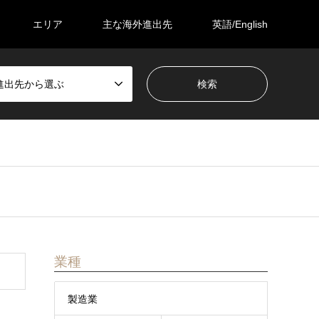
エリア
主な海外進出先
英語/English
進出先から選ぶ
業種
製造業