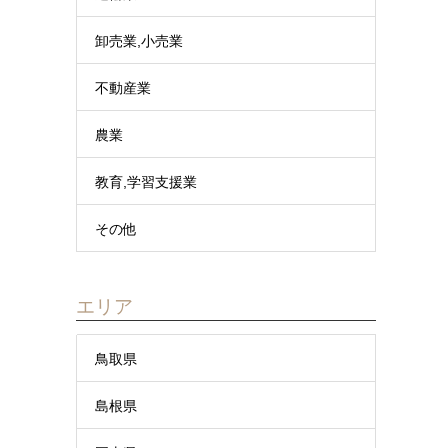
卸売業,小売業
不動産業
農業
教育,学習支援業
その他
エリア
鳥取県
島根県