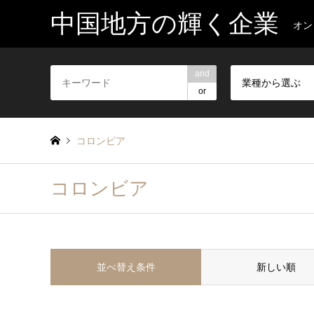
中国地方の輝く企業
オン
and
業種から選ぶ
or
コロンビア
コロンビア
並べ替え条件
新しい順