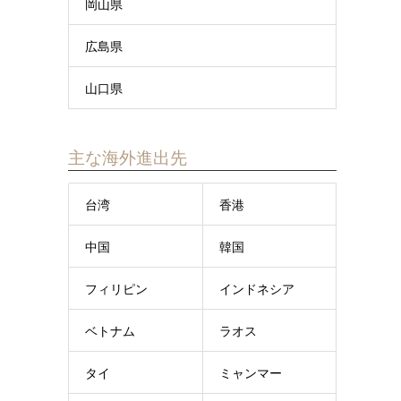
岡山県
広島県
山口県
主な海外進出先
台湾
香港
中国
韓国
フィリピン
インドネシア
ベトナム
ラオス
タイ
ミャンマー