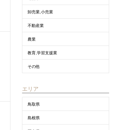
卸売業,小売業
不動産業
農業
教育,学習支援業
その他
エリア
鳥取県
島根県