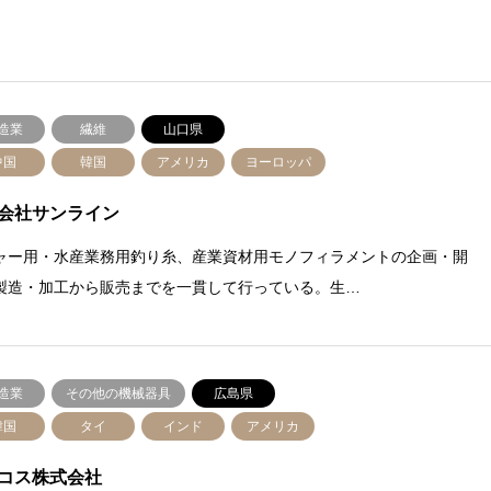
造業
繊維
山口県
中国
韓国
アメリカ
ヨーロッパ
会社サンライン
ャー用・水産業務用釣り糸、産業資材用モノフィラメントの企画・開
製造・加工から販売までを一貫して行っている。生…
造業
その他の機械器具
広島県
韓国
タイ
インド
アメリカ
コス株式会社