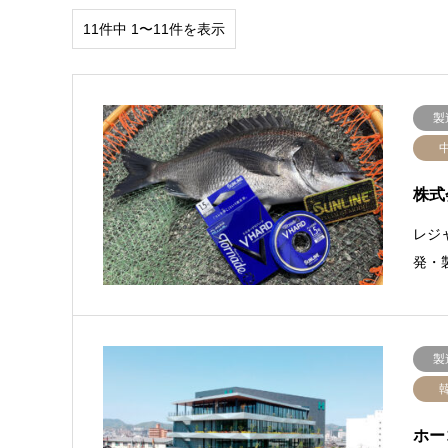
11件中 1〜11件を表示
製
株式
レジ
発・
製
ホー