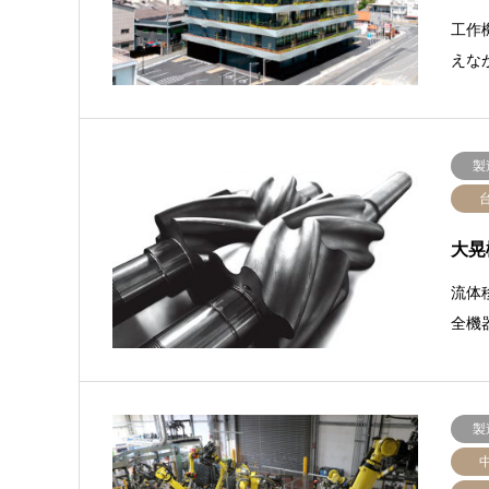
工作
えな
製
大晃
流体
全機
製