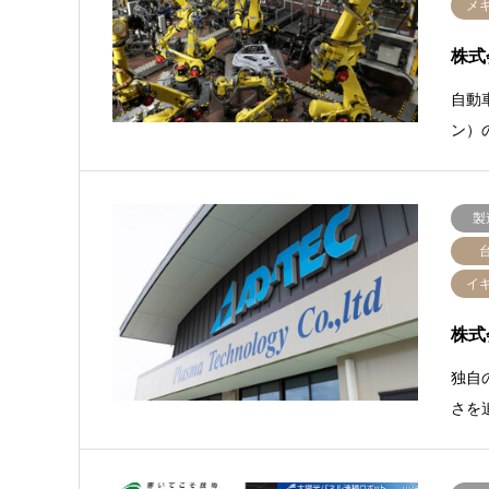
メ
株式
自動
ン）
製
イ
株式
独自
さを