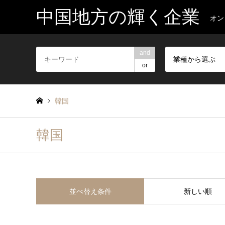
中国地方の輝く企業
オン
and
業種から選ぶ
or
韓国
韓国
並べ替え条件
新しい順