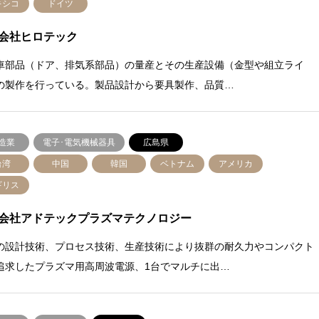
キシコ
ドイツ
会社ヒロテック
車部品（ドア、排気系部品）の量産とその生産設備（金型や組立ライ
の製作を行っている。製品設計から要具製作、品質…
造業
電子･電気機械器具
広島県
台湾
中国
韓国
ベトナム
アメリカ
ギリス
会社アドテックプラズマテクノロジー
の設計技術、プロセス技術、生産技術により抜群の耐久力やコンパクト
追求したプラズマ用高周波電源、1台でマルチに出…