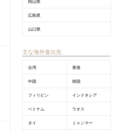
岡山県
広島県
山口県
主な海外進出先
台湾
香港
中国
韓国
フィリピン
インドネシア
ベトナム
ラオス
タイ
ミャンマー