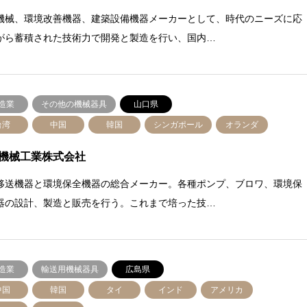
機械、環境改善機器、建築設備機器メーカーとして、時代のニーズに応
がら蓄積された技術力で開発と製造を行い、国内…
造業
その他の機械器具
山口県
台湾
中国
韓国
シンガポール
オランダ
機械工業株式会社
移送機器と環境保全機器の総合メーカー。各種ポンプ、ブロワ、環境保
器の設計、製造と販売を行う。これまで培った技…
造業
輸送用機械器具
広島県
中国
韓国
タイ
インド
アメリカ