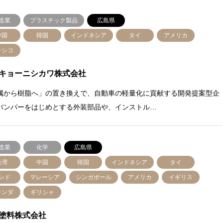
造業
プラスチック製品
広島県
中国
韓国
インドネシア
タイ
アメリカ
キシコ
キョーニシカワ株式会社
属から樹脂へ」の置き換えで、自動車の軽量化に貢献する開発提案型企
バンパーをはじめとする外装部品や、インストル…
造業
化学
広島県
台湾
中国
韓国
インドネシア
タイ
ンド
マレーシア
シンガポール
アメリカ
イギリス
ランダ
ギリシャ
塗料株式会社