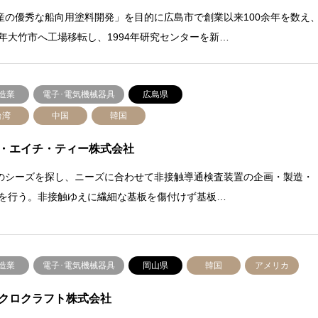
産の優秀な船向用塗料開発」を目的に広島市で創業以来100余年を数え
87年大竹市へ工場移転し、1994年研究センターを新…
造業
電子･電気機械器具
広島県
台湾
中国
韓国
・エイチ・ティー株式会社
のシーズを探し、ニーズに合わせて⾮接触導通検査装置の企画・製造・
 を⾏う。⾮接触ゆえに繊細な基板を傷付けず基板…
造業
電子･電気機械器具
岡山県
韓国
アメリカ
クロクラフト株式会社