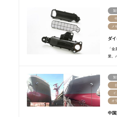
製
メ
ダイ
「金
業。
製
イ
オ
中国