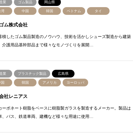
造業
ゴム製品
岡山県
台湾
中国
韓国
ベトナム
タイ
ゴム株式会社
蓄積したゴム製品製造のノウハウ、技術を活かしシューズ製造から建築
、介護用品基幹部品まで様々なモノづくりを展開…
造業
プラスチック製品
広島県
中国
韓国
アメリカ
ヨーロッパ
会社レニアス
カーボネート樹脂をベースに樹脂製ガラスを製造するメーカー。製品は
車、バス、鉄道車両、建機など様々な用途に使用…