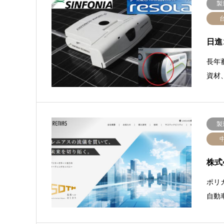
製
日進
長年
資材
製
株式
ポリ
自動