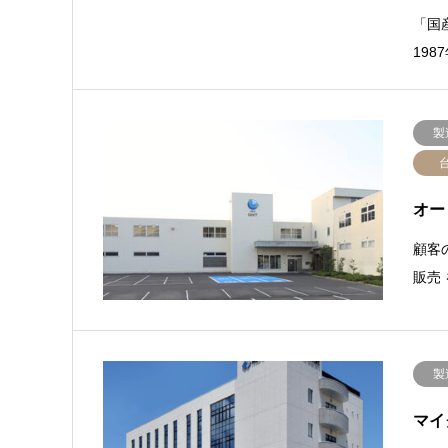
「国
19
製
オー
顧客
販売
製
マイ