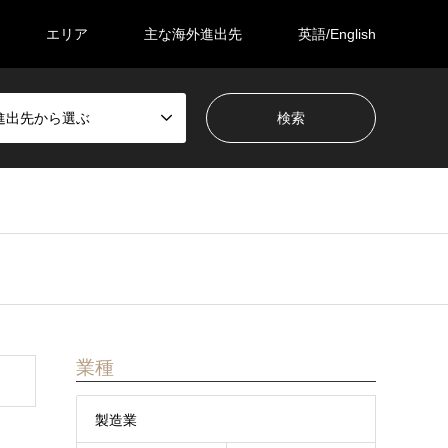
エリア
主な海外進出先
英語/English
進出先から選ぶ
業種
製造業