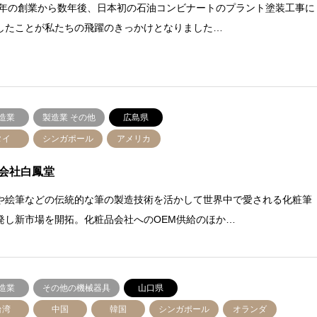
49年の創業から数年後、日本初の石油コンビナートのプラント塗装工事に
したことが私たちの飛躍のきっかけとなりました…
造業
製造業 その他
広島県
タイ
シンガポール
アメリカ
会社白鳳堂
や絵筆などの伝統的な筆の製造技術を活かして世界中で愛される化粧筆
発し新市場を開拓。化粧品会社へのOEM供給のほか…
造業
その他の機械器具
山口県
台湾
中国
韓国
シンガポール
オランダ