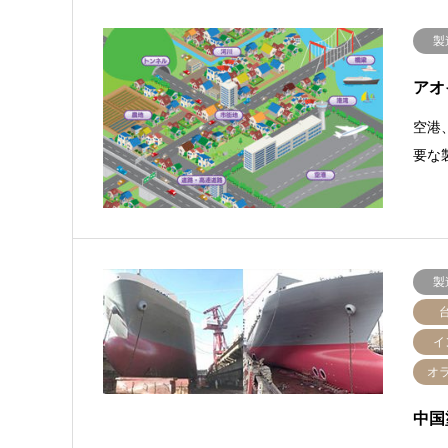
製
アオ
空港
要な
製
イ
オ
中国