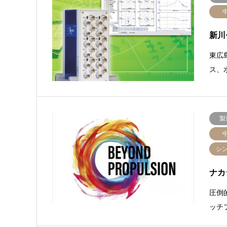
新川
東広
ス、
製
シ
ナカ
圧倒
ッチ