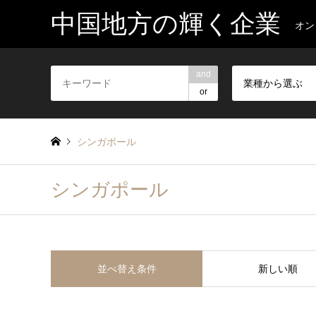
中国地方の輝く企業
オン
and
業種から選ぶ
or
シンガポール
シンガポール
並べ替え条件
新しい順