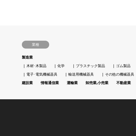
業種
製造業
木材･木製品
化学
プラスチック製品
ゴム製品
電子･電気機械器具
輸送用機械器具
その他の機械器具
建設業
情報通信業
運輸業
卸売業,小売業
不動産業