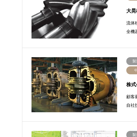
大晃
流体
全機
製
株式
顧客
自社
製