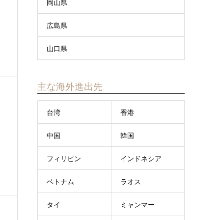
岡山県
広島県
山口県
主な海外進出先
台湾
香港
中国
韓国
フィリピン
インドネシア
ベトナム
ラオス
タイ
ミャンマー