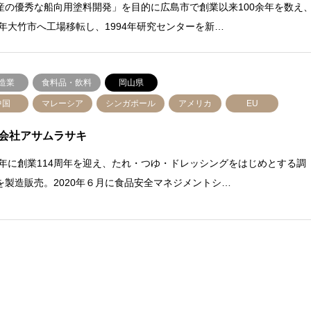
産の優秀な船向用塗料開発」を目的に広島市で創業以来100余年を数え
87年大竹市へ工場移転し、1994年研究センターを新…
造業
食料品・飲料
岡山県
中国
マレーシア
シンガポール
アメリカ
EU
会社アサムラサキ
24年に創業114周年を迎え、たれ・つゆ・ドレッシングをはじめとする調
を製造販売。2020年６月に食品安全マネジメントシ…