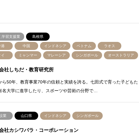
,学習支援業
島根県
香港
中国
インドネシア
ベトナム
ラオス
タイ
ミャンマー
マレーシア
シンガポール
オーストラリア
会社しちだ・教育研究所
から50年、教育事業70年の信頼と実績を誇る。七田式で育った子どもた
有名大学に進学したり、スポーツや芸術の分野で…
設業
山口県
インドネシア
シンガポール
会社カシワバラ・コーポレーション