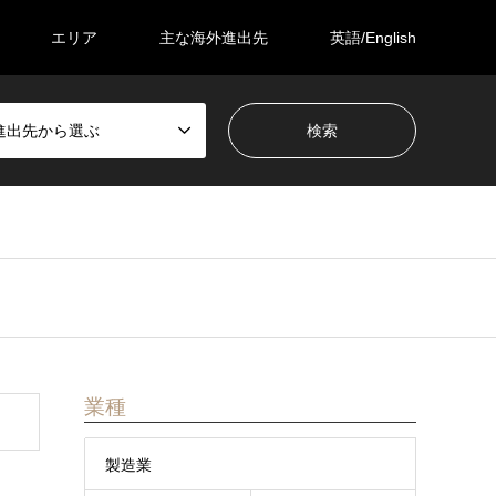
エリア
主な海外進出先
英語/English
進出先から選ぶ
業種
製造業