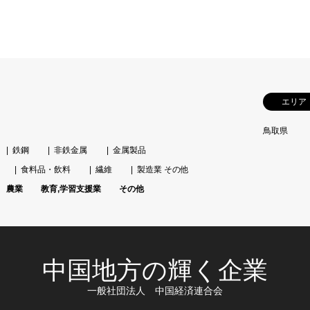
エリア
鳥取県
鉄鋼
非鉄金属
金属製品
食料品・飲料
繊維
製造業 その他
農業
教育,学習支援業
その他
中国地方の輝く企業
一般社団法人 中国経済連合会