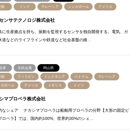
中国
インド
マレーシア
シンガポール
アメリカ
センサテクノロジ株式会社
島に生産拠点を持ち、振動を監視するセンサを独自開発する。電気、ガ
水道などのライフラインや鉄道など社会基盤の維…
造業
非鉄金属
岡山県
中国
フィリピン
インドネシア
ベトナム
マレーシア
ンガポール
アメリカ
イギリス
ドイツ
シマプロペラ株式会社
的なシェア ナカシマプロペラは船舶用プロペラの分野【大形の固定ピ
プロペラ】では、国内約100%、世界約30%のシェ…