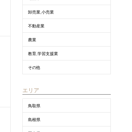
卸売業,小売業
不動産業
農業
教育,学習支援業
その他
エリア
鳥取県
島根県