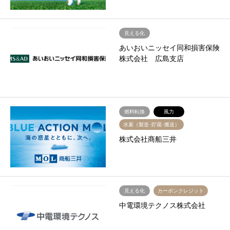
見える化
あいおいニッセイ同和損害保険
株式会社 広島支店
燃料転換
風力
水素（製造･貯蔵･搬送）
株式会社商船三井
見える化
カーボンクレジット
中電環境テクノス株式会社