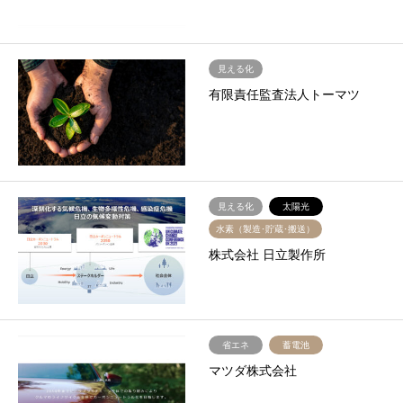
見える化
有限責任監査法人トーマツ
見える化
太陽光
水素（製造･貯蔵･搬送）
株式会社 日立製作所
省エネ
蓄電池
マツダ株式会社