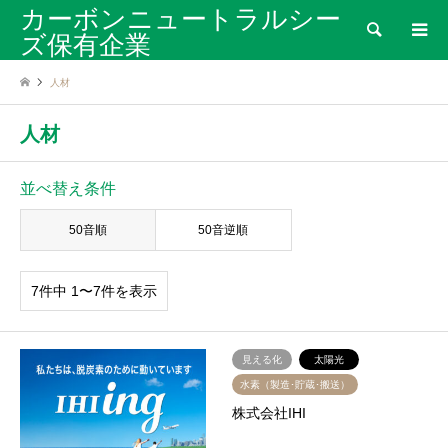
カーボンニュートラルシー
検索
ズ保有企業
人材
人材
並べ替え条件
50音順
50音逆順
7件中 1〜7件を表示
見える化
太陽光
水素（製造･貯蔵･搬送）
株式会社IHI