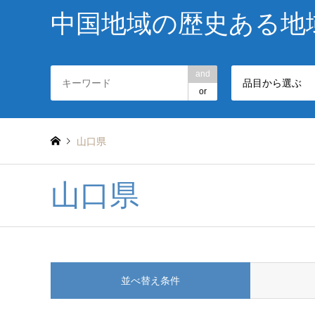
中国地域の歴史ある地
and
品目から選ぶ
or
山口県
山口県
並べ替え条件