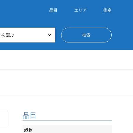
品目
エリア
指定
から選ぶ
品目
織物