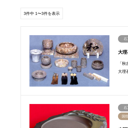
3件中 1〜3件を表示
石
大理
「秋
大理
石
国