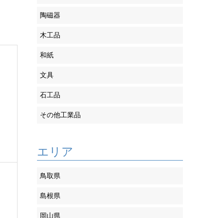
陶磁器
木工品
和紙
文具
石工品
その他工業品
エリア
鳥取県
島根県
岡山県