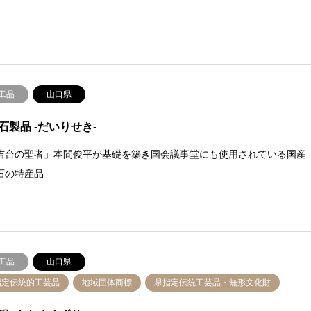
工品
山口県
石製品 -だいりせき-
吉台の聖者」本間俊平が基礎を築き国会議事堂にも使用されている国産
石の特産品
工品
山口県
指定伝統的工芸品
地域団体商標
県指定伝統工芸品・無形文化財