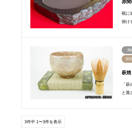
赤間
硯に
掛け
陶
国
萩焼
「萩
と賞
3件中 1〜3件を表示