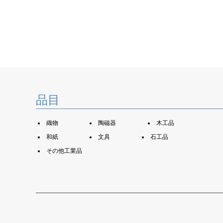
品目
織物
陶磁器
木工品
和紙
文具
石工品
その他工業品