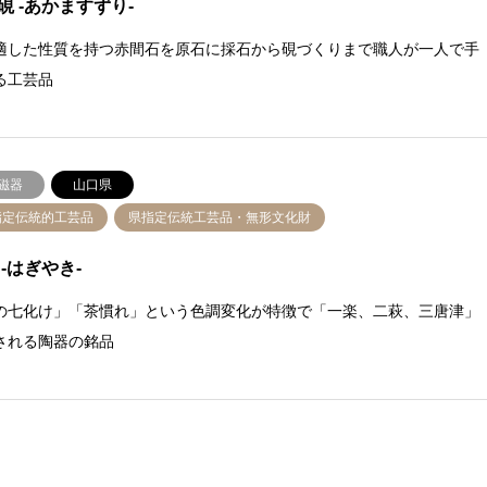
硯 -あかますずり-
適した性質を持つ赤間石を原石に採石から硯づくりまで職人が一人で手
る工芸品
磁器
山口県
指定伝統的工芸品
県指定伝統工芸品・無形文化財
 -はぎやき-
の七化け」「茶慣れ」という色調変化が特徴で「一楽、二萩、三唐津」
される陶器の銘品