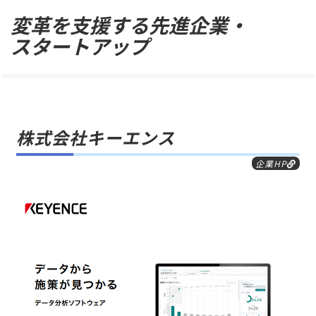
Skip
変革を支援する先進企業・
to
スタートアップ
content
株式会社キーエンス
企業HP