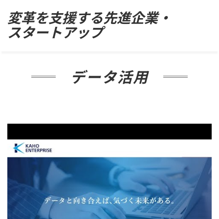
Skip
変革を支援する先進企業・
to
スタートアップ
content
データ活用