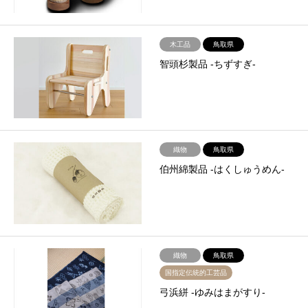
木工品
鳥取県
智頭杉製品 -ちずすぎ-
織物
鳥取県
伯州綿製品 -はくしゅうめん-
織物
鳥取県
国指定伝統的工芸品
弓浜絣 -ゆみはまがすり-