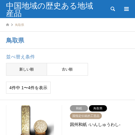
中国地域の歴史ある地域
検索
産品
鳥取県
鳥取県
並べ替え条件
新しい順
古い順
4件中 1〜4件を表示
和紙
鳥取県
国指定伝統的工芸品
因州和紙 -いんしゅうわし-