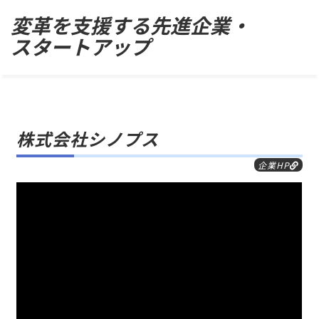
Skip
変革を支援する先進企業・
to
スタートアップ
content
株式会社シノプス
企業HP