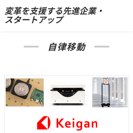
Skip
変革を支援する先進企業・
to
スタートアップ
content
自律移動