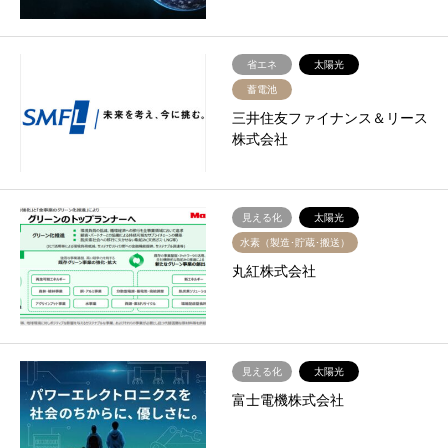
省エネ
太陽光
蓄電池
三井住友ファイナンス＆リース
株式会社
見える化
太陽光
水素（製造･貯蔵･搬送）
丸紅株式会社
見える化
太陽光
富士電機株式会社