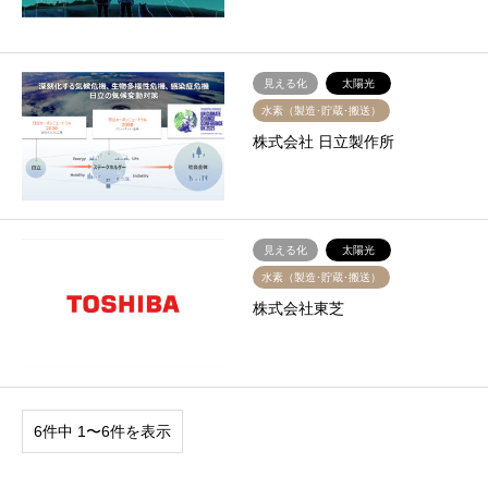
見える化
太陽光
水素（製造･貯蔵･搬送）
株式会社 日立製作所
見える化
太陽光
水素（製造･貯蔵･搬送）
株式会社東芝
6件中 1〜6件を表示