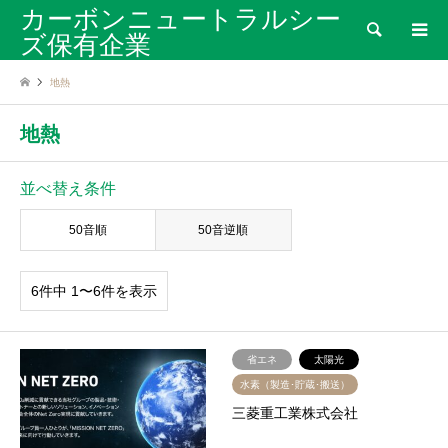
カーボンニュートラルシー
検索
ズ保有企業
地熱
地熱
並べ替え条件
50音順
50音逆順
6件中 1〜6件を表示
省エネ
太陽光
水素（製造･貯蔵･搬送）
三菱重工業株式会社