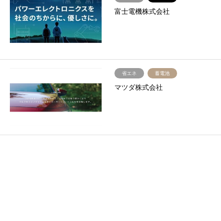
富士電機株式会社
省エネ
蓄電池
マツダ株式会社
見える化
太陽光
水素（製造･貯蔵･搬送）
丸紅株式会社