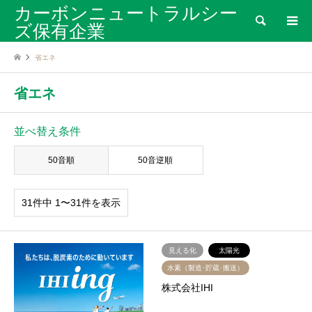
カーボンニュートラルシー
検索
ズ保有企業
省エネ
省エネ
並べ替え条件
50音順
50音逆順
31件中 1〜31件を表示
見える化
太陽光
水素（製造･貯蔵･搬送）
株式会社IHI