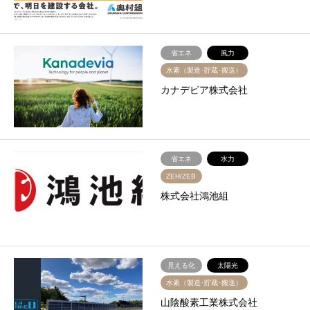
省エネ
風力
水素（製造･貯蔵･搬送）
カナデビア株式会社
省エネ
水力
ZEH/ZEB
株式会社鴻池組
見える化
太陽光
水素（製造･貯蔵･搬送）
山陰酸素工業株式会社