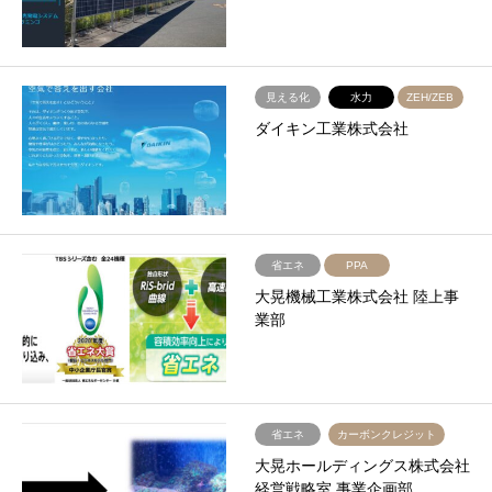
見える化
水力
ZEH/ZEB
ダイキン工業株式会社
省エネ
PPA
大晃機械工業株式会社 陸上事
業部
省エネ
カーボンクレジット
大晃ホールディングス株式会社
経営戦略室 事業企画部