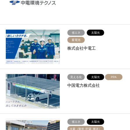
省エネ
太陽光
蓄電池
株式会社中電工
見える化
太陽光
PPA
中国電力株式会社
省エネ
太陽光
水素（製造･貯蔵･搬送）