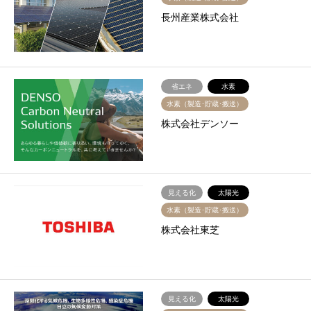
長州産業株式会社
省エネ
水素
水素（製造･貯蔵･搬送）
株式会社デンソー
見える化
太陽光
水素（製造･貯蔵･搬送）
株式会社東芝
見える化
太陽光