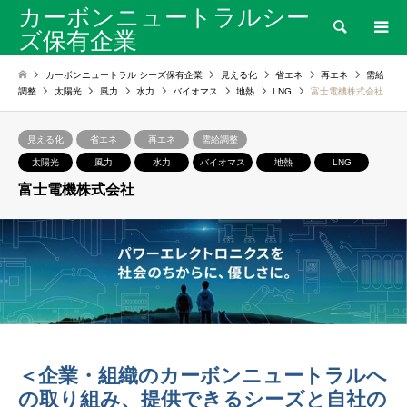
カーボンニュートラルシー
検索
ズ保有企業
カーボンニュートラル シーズ保有企業
見える化
省エネ
再エネ
需給
調整
太陽光
風力
水力
バイオマス
地熱
LNG
富士電機株式会社
見える化
省エネ
再エネ
需給調整
太陽光
風力
水力
バイオマス
地熱
LNG
富士電機株式会社
＜企業・組織のカーボンニュートラルへ
の取り組み、提供できるシーズと自社の