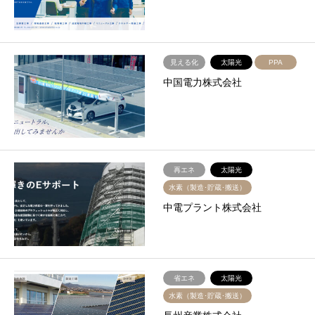
見える化
太陽光
PPA
中国電力株式会社
再エネ
太陽光
水素（製造･貯蔵･搬送）
中電プラント株式会社
省エネ
太陽光
水素（製造･貯蔵･搬送）