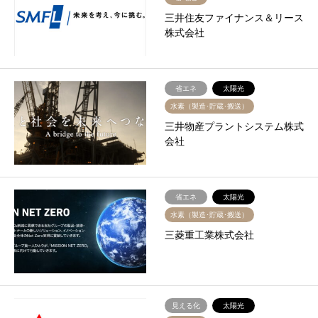
三井住友ファイナンス＆リース
株式会社
省エネ
太陽光
水素（製造･貯蔵･搬送）
三井物産プラントシステム株式
会社
省エネ
太陽光
水素（製造･貯蔵･搬送）
三菱重工業株式会社
見える化
太陽光