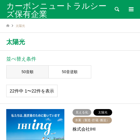
カーボンニュートラルシー
検索
ズ保有企業
太陽光
太陽光
並べ替え条件
50音順
50音逆順
22件中 1〜22件を表示
見える化
太陽光
水素（製造･貯蔵･搬送）
株式会社IHI