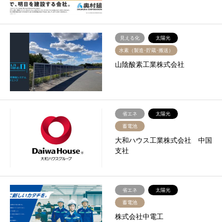
見える化
太陽光
水素（製造･貯蔵･搬送）
山陰酸素工業株式会社
省エネ
太陽光
蓄電池
大和ハウス工業株式会社 中国
支社
省エネ
太陽光
蓄電池
株式会社中電工