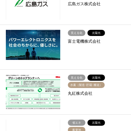
広島ガス株式会社
見える化
太陽光
富士電機株式会社
見える化
太陽光
水素（製造･貯蔵･搬送）
丸紅株式会社
省エネ
太陽光
蓄電池