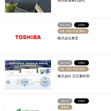
長州産業株式会社
見える化
太陽光
水素（製造･貯蔵･搬送）
株式会社東芝
見える化
太陽光
水素（製造･貯蔵･搬送）
株式会社 日立製作所
省エネ
太陽光
蓄電池