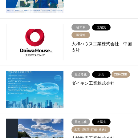
省エネ
太陽光
蓄電池
大和ハウス工業株式会社 中国
支社
見える化
水力
ZEH/ZEB
ダイキン工業株式会社
見える化
太陽光
水素（製造･貯蔵･搬送）