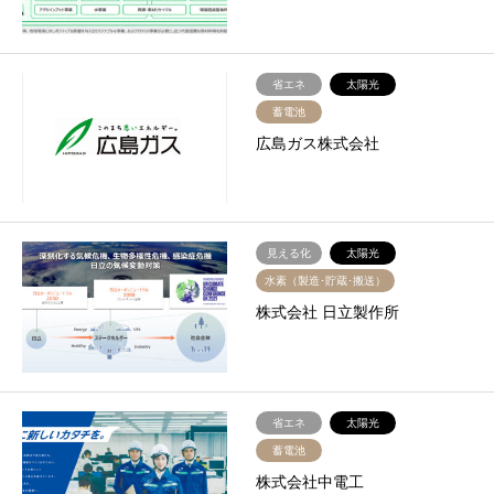
省エネ
太陽光
蓄電池
広島ガス株式会社
見える化
太陽光
水素（製造･貯蔵･搬送）
株式会社 日立製作所
省エネ
太陽光
蓄電池
株式会社中電工