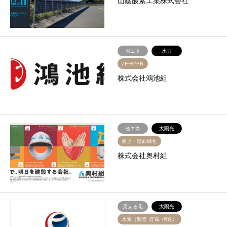
山陰酸素工業株式会社
省エネ
水力
ZEH/ZEB
株式会社鴻池組
省エネ
太陽光
屋上・壁面緑化
株式会社奥村組
見える化
太陽光
水素（製造･貯蔵･搬送）