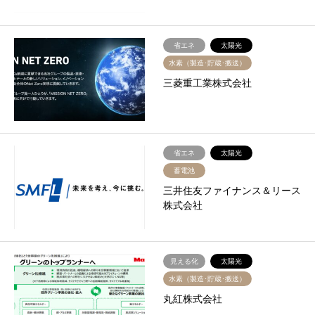
省エネ
太陽光
水素（製造･貯蔵･搬送）
三菱重工業株式会社
省エネ
太陽光
蓄電池
三井住友ファイナンス＆リース
株式会社
見える化
太陽光
水素（製造･貯蔵･搬送）
丸紅株式会社