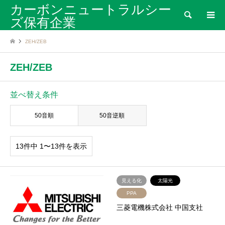
カーボンニュートラルシー
検索
ズ保有企業
ZEH/ZEB
ZEH/ZEB
並べ替え条件
50音順
50音逆順
13件中 1〜13件を表示
見える化
太陽光
PPA
三菱電機株式会社 中国支社