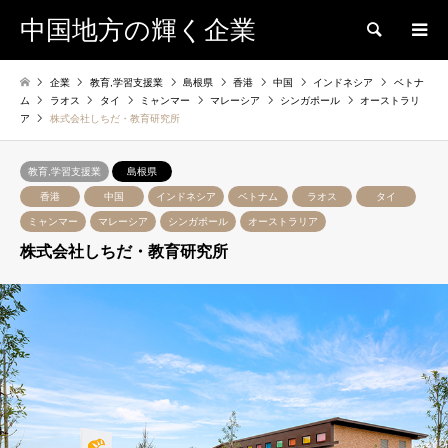
中国地方の輝く企業
検索
企業
教育,学習支援業
島根県
香港
中国
インドネシア
ベトナ
ム
ラオス
タイ
ミャンマー
マレーシア
シンガポール
オーストラリ
ア
株式会社しちだ・教育研究所
教育,学習支援業
島根県
香港
中国
インドネシア
ベトナム
ラオス
タイ
ミャンマー
マレーシア
シンガポール
オーストラリア
株式会社しちだ・教育研究所