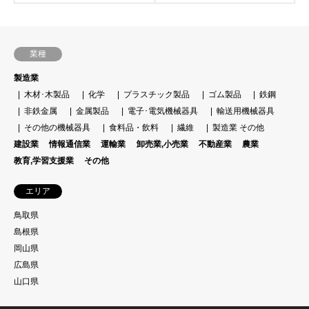
業種
製造業
木材･木製品
化学
プラスチック製品
ゴム製品
鉄鋼
非鉄金属
金属製品
電子･電気機械器具
輸送用機械器具
その他の機械器具
食料品・飲料
繊維
製造業 その他
建設業
情報通信業
運輸業
卸売業,小売業
不動産業
農業
教育,学習支援業
その他
エリア
鳥取県
島根県
岡山県
広島県
山口県