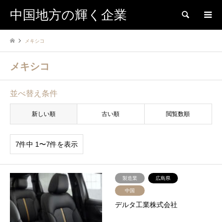
中国地方の輝く企業
検索
メキシコ
メキシコ
並べ替え条件
新しい順
古い順
閲覧数順
7件中 1〜7件を表示
製造業
広島県
中国
デルタ工業株式会社