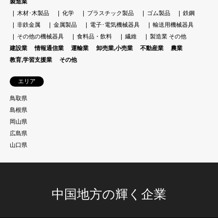
製造業
木材･木製品
化学
プラスチック製品
ゴム製品
鉄鋼
非鉄金属
金属製品
電子･電気機械器具
輸送用機械器具
その他の機械器具
食料品・飲料
繊維
製造業 その他
建設業
情報通信業
運輸業
卸売業,小売業
不動産業
農業
教育,学習支援業
その他
エリア
鳥取県
島根県
岡山県
広島県
山口県
中国地方の輝く企業