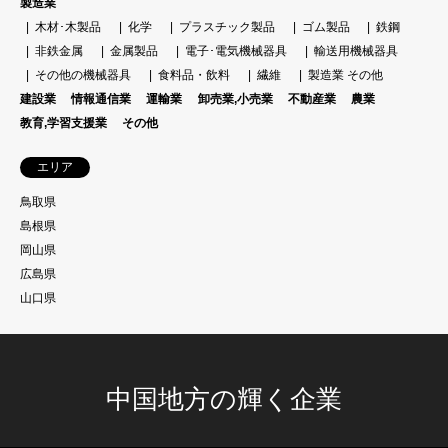
製造業
木材･木製品
化学
プラスチック製品
ゴム製品
鉄鋼
非鉄金属
金属製品
電子･電気機械器具
輸送用機械器具
その他の機械器具
食料品・飲料
繊維
製造業 その他
建設業
情報通信業
運輸業
卸売業,小売業
不動産業
農業
教育,学習支援業
その他
エリア
鳥取県
島根県
岡山県
広島県
山口県
中国地方の輝く企業