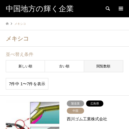
中国地方の輝く企業
検索
メキシコ
メキシコ
並べ替え条件
新しい順
古い順
閲覧数順
7件中 1〜7件を表示
製造業
広島県
中国
西川ゴム工業株式会社