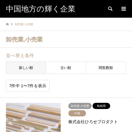
中国地方の輝く企業
検索
卸売業,小売業
卸売業,小売業
並べ替え条件
新しい順
古い順
閲覧数順
7件中 1〜7件を表示
卸売業,小売業
島根県
中国
株式会社ひろせプロダクト