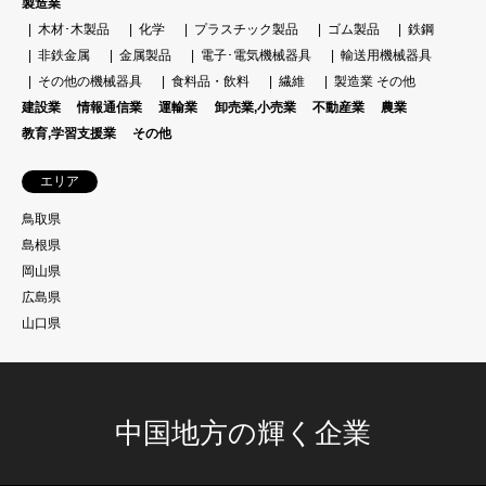
製造業
木材･木製品
化学
プラスチック製品
ゴム製品
鉄鋼
非鉄金属
金属製品
電子･電気機械器具
輸送用機械器具
その他の機械器具
食料品・飲料
繊維
製造業 その他
建設業
情報通信業
運輸業
卸売業,小売業
不動産業
農業
教育,学習支援業
その他
エリア
鳥取県
島根県
岡山県
広島県
山口県
中国地方の輝く企業