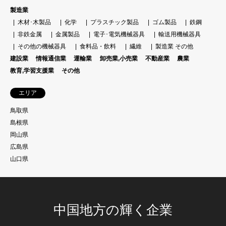
製造業
木材･木製品
化学
プラスチック製品
ゴム製品
鉄鋼
非鉄金属
金属製品
電子･電気機械器具
輸送用機械器具
その他の機械器具
食料品・飲料
繊維
製造業 その他
建設業
情報通信業
運輸業
卸売業,小売業
不動産業
農業
教育,学習支援業
その他
エリア
鳥取県
島根県
岡山県
広島県
山口県
中国地方の輝く企業