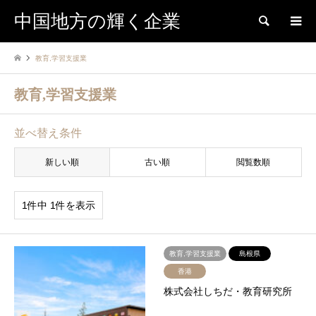
中国地方の輝く企業
検索
教育,学習支援業
教育,学習支援業
並べ替え条件
新しい順
古い順
閲覧数順
1件中 1件を表示
教育,学習支援業
島根県
香港
株式会社しちだ・教育研究所