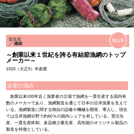
製造業
岡山県
／
繊維
～創業以来１世紀を誇る有結節漁網のトップ
メーカー～
1920（大正9）年創業
企業の強み
創業以来100年近く漁業者の立場で漁網を一貫生産する国内有
数のメーカーであり、漁網製造を通じて日本の沿岸漁業を支えて
いる。漁網製造に関する独自の設備や機械を開発、導入し、現在
では沿岸漁網分野で約60％の国内シェアを有している。受注生
産、一貫生産体制、多品種少量生産、高性能のオリジナル製品の
製造を特徴としている。