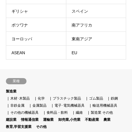
ギリシャ
スペイン
ボツワナ
南アフリカ
ヨーロッパ
東南アジア
ASEAN
EU
業種
製造業
木材･木製品
化学
プラスチック製品
ゴム製品
鉄鋼
非鉄金属
金属製品
電子･電気機械器具
輸送用機械器具
その他の機械器具
食料品・飲料
繊維
製造業 その他
建設業
情報通信業
運輸業
卸売業,小売業
不動産業
農業
教育,学習支援業
その他