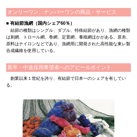
オンリーワン、ナンバーワンの商品・サービス
■ 有結節漁網（国内シェア60％）
結節の種類はシングル、ダブル、特殊結節があり、漁網の種類
は刺網、トロール網、巻網、定置網、養殖網ほかがある。原糸、
原料はナイロンなどであり、漁網用に開発された高性能な東レ製
合成繊維を使用している。
新卒・中途採用希望者へのアピールポイント
創業以来１世紀を誇り、有結節で日本一のシェアを有してい
る。