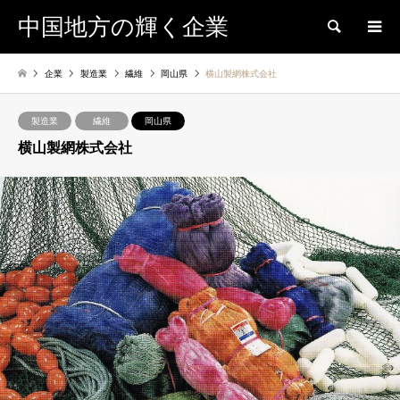
中国地方の輝く企業
検索
企業
製造業
繊維
岡山県
横山製網株式会社
製造業
繊維
岡山県
横山製網株式会社