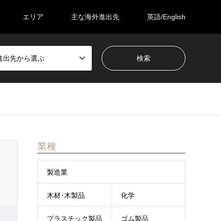
エリア
主な海外進出先
英語/English
進出先から選ぶ
業種
製造業
木材･木製品
化学
プラスチック製品
ゴム製品