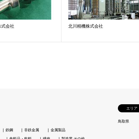
株式会社
北川精機株式会社
エリア
鳥取県
鉄鋼
非鉄金属
金属製品
食料品・飲料
繊維
製造業 その他