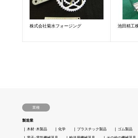
株式会社菊水フォージング
池田精工
業種
製造業
木材･木製品
化学
プラスチック製品
ゴム製品
電子･電気機械器具
輸送用機械器具
その他の機械器具