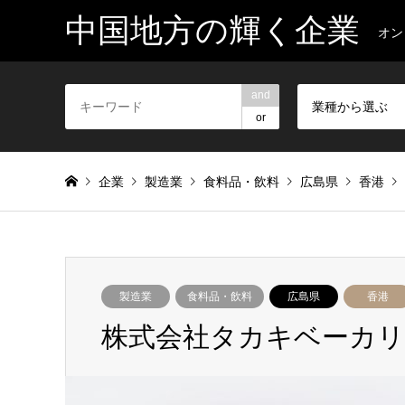
中国地方の輝く企業
オン
and
業種から選ぶ
or
企業
製造業
食料品・飲料
広島県
香港
製造業
食料品・飲料
広島県
香港
株式会社タカキベーカリ