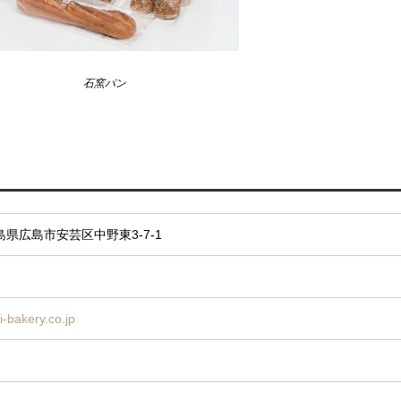
石窯パン
島県広島市安芸区中野東3-7-1
i-bakery.co.jp