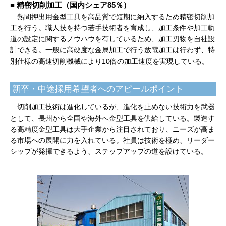
■ 精密切削加工（国内シェア85％）
熱間押出用金型工具を高品質で短期に納入するため精密切削加
工を行う。職人技を持つ若手技術者を育成し、加工条件や加工軌
道の設定に関するノウハウを有しているため、加工刃物を自社設
計できる。一般に高硬度な金属加工で行う放電加工は行わず、特
別仕様の高速切削機械により10倍の加工速度を実現している。
新卒・中途採用希望者へのアピールポイント
切削加工技術は進化しているが、進化を止めない技術力を武器
として、長州から全国や海外へ金型工具を供給している。製造す
る高精度金型工具は大手企業から注目されており、ニーズが高ま
る市場への展開に力を入れている。社員は技術を極め、リーダー
シップが発揮できるよう、ステップアップの道を設けている。