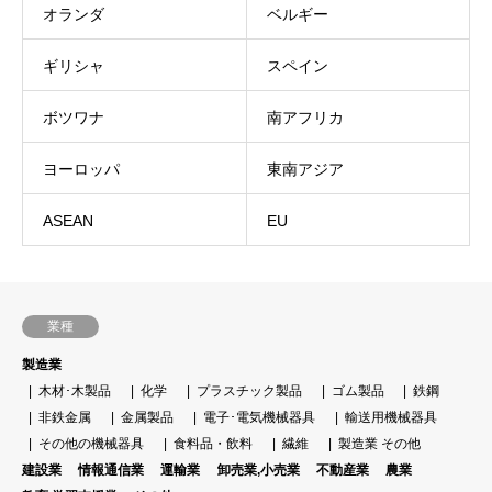
オランダ
ベルギー
ギリシャ
スペイン
ボツワナ
南アフリカ
ヨーロッパ
東南アジア
ASEAN
EU
業種
製造業
木材･木製品
化学
プラスチック製品
ゴム製品
鉄鋼
非鉄金属
金属製品
電子･電気機械器具
輸送用機械器具
その他の機械器具
食料品・飲料
繊維
製造業 その他
建設業
情報通信業
運輸業
卸売業,小売業
不動産業
農業