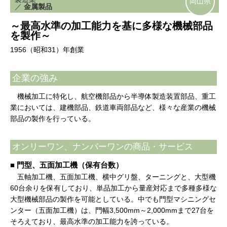
岡山県
／
金属製品
～最高水準の加工能力を基に多様な機械部品
を製作～
1956（昭和31）年創業
企業の強み
機械加工に特化し、航空機部品から半導体製造装置部品、重工
業においては、建機部品、鉄道車両部品など、様々な産業の機械
部品の製作を行っている。
オンリーワン、ナンバーワンの商品・サービス
■ 門型、五面加工機（保有台数）
五軸加工機、五面加工機、横中グリ盤、ターニングと、大型機
60台余りを保有しており、単品加工から量産対応まで多種多様な
大型機械部品の製作を可能としている。中でも門型マシニングセ
ンター（五面加工機）は、門幅3,500mm～2,000mmまで27台を
そろえており、最高水準の加工能力を誇っている。