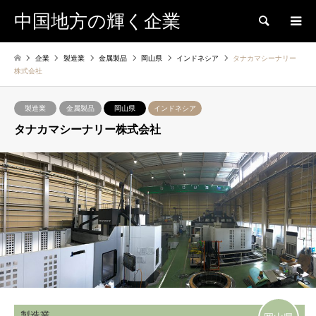
中国地方の輝く企業
検索
企業
製造業
金属製品
岡山県
インドネシア
タナカマシーナリー
株式会社
製造業
金属製品
岡山県
インドネシア
タナカマシーナリー株式会社
製造業