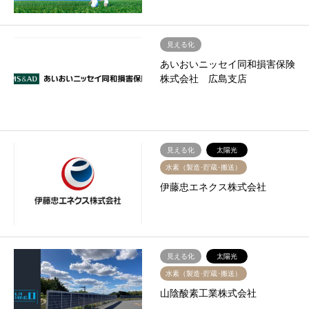
見える化
あいおいニッセイ同和損害保険
株式会社 広島支店
見える化
太陽光
水素（製造･貯蔵･搬送）
伊藤忠エネクス株式会社
見える化
太陽光
水素（製造･貯蔵･搬送）
山陰酸素工業株式会社