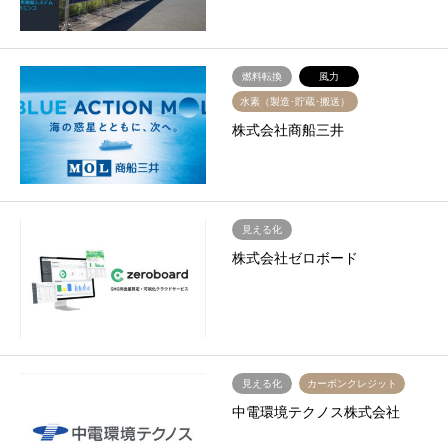
燃料転換
風力
水素（製造･貯蔵･搬送）
株式会社商船三井
見える化
株式会社ゼロボード
見える化
カーボンクレジット
中電環境テクノス株式会社