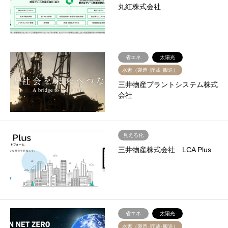
丸紅株式会社
省エネ
太陽光
水素（製造･貯蔵･搬送）
三井物産プラントシステム株式
会社
見える化
三井物産株式会社 LCA Plus
省エネ
太陽光
水素（製造･貯蔵･搬送）