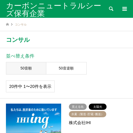
カーボンニュートラルシー
検索
ズ保有企業
コンサル
コンサル
並べ替え条件
50音順
50音逆順
20件中 1〜20件を表示
見える化
太陽光
水素（製造･貯蔵･搬送）
株式会社IHI