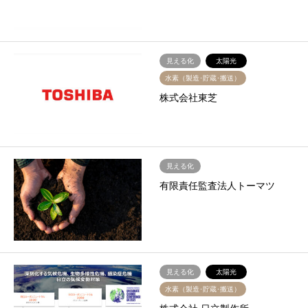
見える化
太陽光
水素（製造･貯蔵･搬送）
株式会社東芝
見える化
有限責任監査法人トーマツ
見える化
太陽光
水素（製造･貯蔵･搬送）