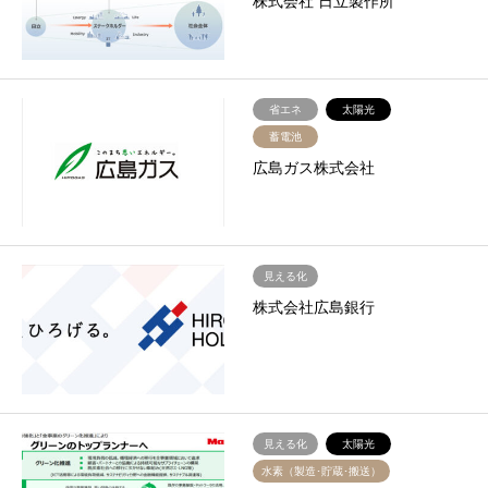
株式会社 日立製作所
省エネ
太陽光
蓄電池
広島ガス株式会社
見える化
株式会社広島銀行
見える化
太陽光
水素（製造･貯蔵･搬送）