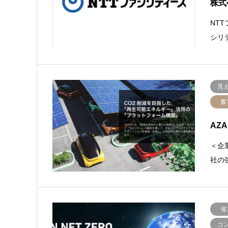
株式
NT
シリ
見
蓄
AZ
＜企
社の
省
コ