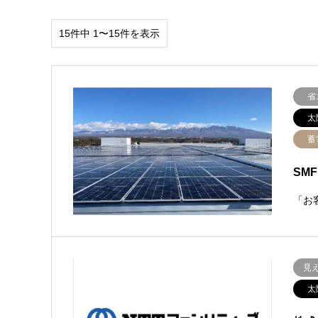
15件中 1〜15件を表示
省
太
蓄
SM
「お
見
太