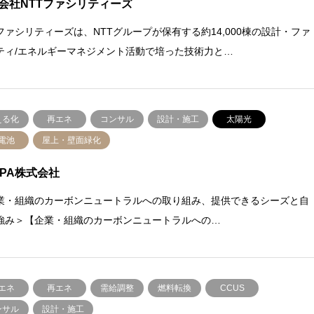
会社NTTファシリティーズ
Tファシリティーズは、NTTグループが保有する約14,000棟の設計・ファ
ティ/エネルギーマネジメント活動で培った技術力と…
える化
再エネ
コンサル
設計・施工
太陽光
電池
屋上・壁面緑化
APA株式会社
業・組織のカーボンニュートラルへの取り組み、提供できるシーズと自
強み＞【企業・組織のカーボンニュートラルへの…
エネ
再エネ
需給調整
燃料転換
CCUS
ンサル
設計・施工