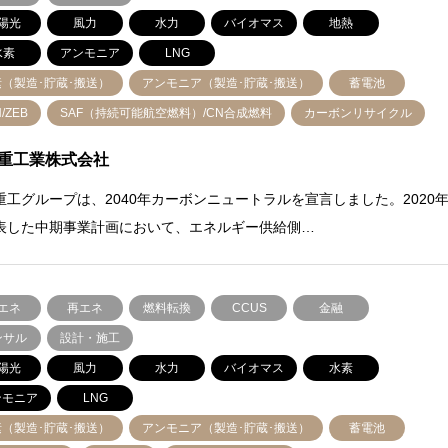
陽光
風力
水力
バイオマス
地熱
水素
アンモニア
LNG
素（製造･貯蔵･搬送）
アンモニア（製造･貯蔵･搬送）
蓄電池
/ZEB
SAF（持続可能航空燃料）/CN合成燃料
カーボンリサイクル
重工業株式会社
重工グループは、2040年カーボンニュートラルを宣言しました。2020
表した中期事業計画において、エネルギー供給側…
エネ
再エネ
燃料転換
CCUS
金融
ンサル
設計・施工
陽光
風力
水力
バイオマス
水素
ンモニア
LNG
素（製造･貯蔵･搬送）
アンモニア（製造･貯蔵･搬送）
蓄電池