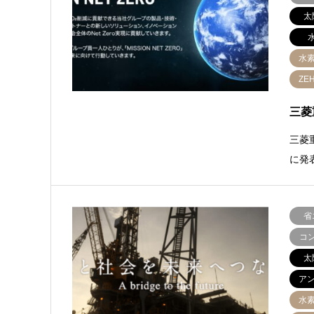
太
水
ZEH
三菱
三菱
に発
省
コ
太
ア
水