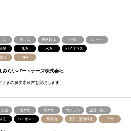
エネ
再エネ
燃料転換
金融
コンサル
陽光
風力
水力
バイオマス
電池
PPA
FLみらいパートナーズ株式会社
客さまの脱炭素経営を実現します」
える化
省エネ
再エネ
コンサル
設計・施工
陽光
バイオマス
蓄電池
屋上・壁面緑化
PPA