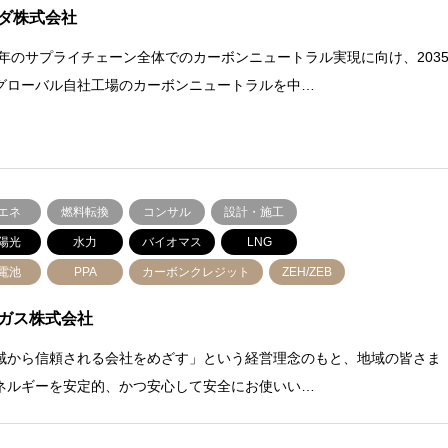
ダ株式会社
50年のサプライチェーン全体でのカーボンニュートラル実現に向け、203
グローバル自社工場のカーボンニュートラルを中…
エネ
燃料転換
コンサル
設計・施工
陽光
水力
バイオマス
LNG
電池
PPA
カーボンクレジット
ZEH/ZEB
ガス株式会社
域から信頼される会社をめざす」という経営理念のもと、地域の皆さま
ネルギーを安定的、かつ安心して安全にお使いい…