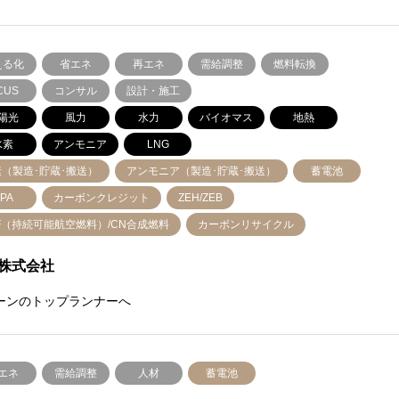
える化
省エネ
再エネ
需給調整
燃料転換
CUS
コンサル
設計・施工
陽光
風力
水力
バイオマス
地熱
水素
アンモニア
LNG
素（製造･貯蔵･搬送）
アンモニア（製造･貯蔵･搬送）
蓄電池
PA
カーボンクレジット
ZEH/ZEB
F（持続可能航空燃料）/CN合成燃料
カーボンリサイクル
株式会社
ーンのトップランナーへ
エネ
需給調整
人材
蓄電池