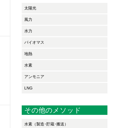
太陽光
風力
水力
バイオマス
地熱
水素
アンモニア
LNG
その他のメソッド
水素（製造･貯蔵･搬送）