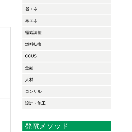
省エネ
再エネ
需給調整
燃料転換
CCUS
金融
人材
コンサル
設計・施工
発電メソッド