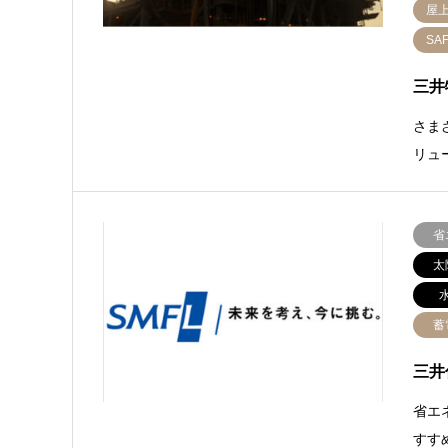
屋
SA
三井
さま
リュ
省
太
蓄
三井
省エ
すす