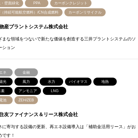
上・壁面緑化
PPA
カーボンクレジット
F（持続可能航空燃料）/CN合成燃料
カーボンリサイクル
物産プラントシステム株式会社
ざまな領域をつないで新たな価値を創造する三井プラントシステムのソ
ーション
エネ
金融
陽光
風力
水力
バイオマス
地熱
水素
アンモニア
LNG
電池
ZEH/ZEB
住友ファイナンス＆リース株式会社
ネに寄与する設備の更新、再エネ設備導入は「補助金活用リース」がお
めです！