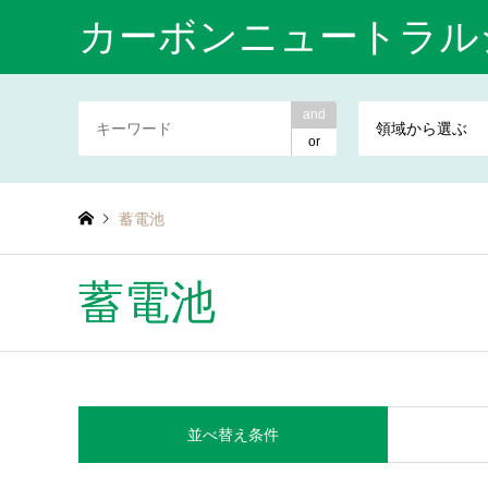
カーボンニュートラル
and
領域から選ぶ
or
蓄電池
蓄電池
並べ替え条件