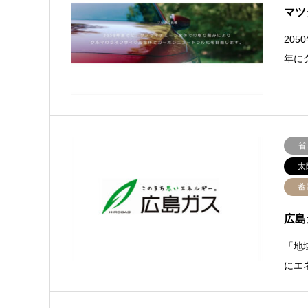
マツ
20
年に
省
太
蓄
広島
「地
にエ