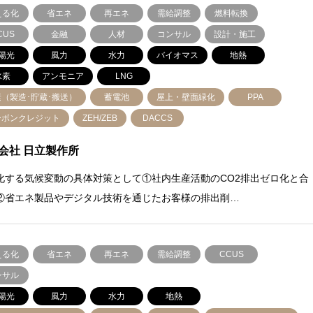
える化
省エネ
再エネ
需給調整
燃料転換
CUS
金融
人材
コンサル
設計・施工
陽光
風力
水力
バイオマス
地熱
水素
アンモニア
LNG
素（製造･貯蔵･搬送）
蓄電池
屋上・壁面緑化
PPA
ーボンクレジット
ZEH/ZEB
DACCS
会社 日立製作所
化する気候変動の具体対策として①社内生産活動のCO2排出ゼロ化と合
②省エネ製品やデジタル技術を通じたお客様の排出削…
える化
省エネ
再エネ
需給調整
CCUS
ンサル
陽光
風力
水力
地熱