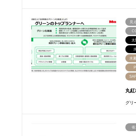
見
C
太
水
P
SA
丸紅
グリ
省