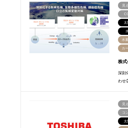
見
C
太
水
カ
株式
深刻
わせ
見
コ
太