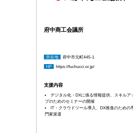
府中商工会議所
所在地
府中市元町445-1
HP
https://fuchucci.or.jp/
支援内容
デジタル化・DXに係る情報提供、スキルア
プのためのセミナーの開催
IT・クラウドツール導入、DX推進のための
門家派遣