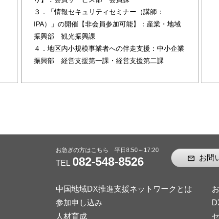
３．「情報セキュリティセミナー（講師：
IPA）」の開催【非会員参加可能】：産業・地域
振興部 観光振興課
４．地区内小規模事業者への伴走支援：中小企業
振興部 経営支援第一課・経営支援第二課
お急ぎの方はこちら 平日8:50～17:20
お問
mail_outline
082-548-8526
TEL
中国地域DX推進支援ネットワークとは
参加申し込み
D
人材育成