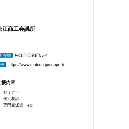
松江商工会議所
所在地
松江市母衣町55-4
HP
https://www.matsue.jp/support/
支援内容
セミナー
個別相談
専門家派遣 etc