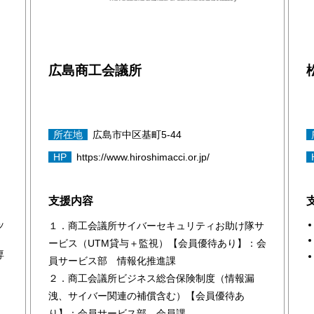
広島商工会議所
所在地
広島市中区基町5-44
HP
https://www.hiroshimacci.or.jp/
支援内容
ッ
１．商工会議所サイバーセキュリティお助け隊サ
ービス（UTM貸与＋監視）【会員優待あり】：会
専
員サービス部 情報化推進課
２．商工会議所ビジネス総合保険制度（情報漏
洩、サイバー関連の補償含む）【会員優待あ
り】：会員サービス部 会員課