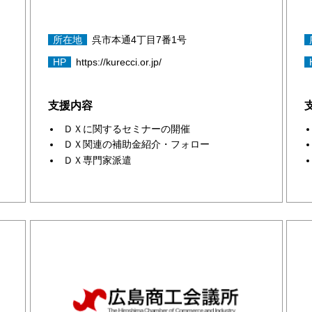
所在地
呉市本通4丁目7番1号
HP
https://kurecci.or.jp/
支援内容
ＤＸに関するセミナーの開催
ＤＸ関連の補助金紹介・フォロー
ＤＸ専門家派遣