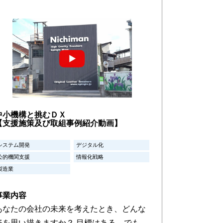
中小機構と挑むＤＸ
【支援施策及び取組事例紹介動画】
システム開発
デジタル化
公的機関支援
情報化戦略
製造業
事業内容
あなたの会社の未来を考えたとき、どんな
姿を思い描きますか？ 目標はある。でも、