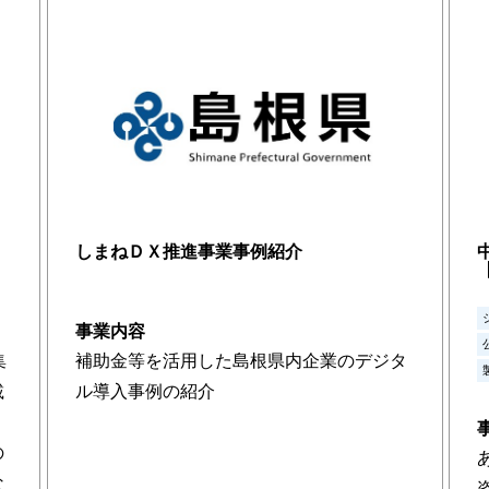
しまねＤＸ推進事業事例紹介
事業内容
集
補助金等を活用した島根県内企業のデジタ
載
ル導入事例の紹介
の
な