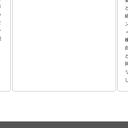
事
い
な
ー
能