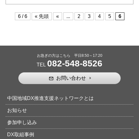
6 / 6
« 先頭
«
...
2
3
4
5
6
お急ぎの方はこちら 平日8:50～17:20
082-548-8526
TEL
お問い合わせ
mail_outline
中国地域DX推進支援ネットワークとは
お知らせ
参加申し込み
DX取組事例