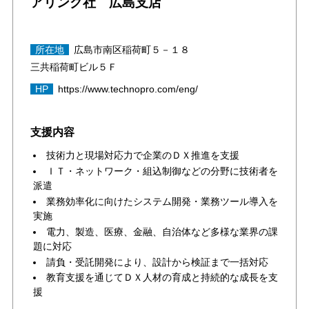
アリング社 広島支店
所在地
広島市南区稲荷町５－１８
三共稲荷町ビル５Ｆ
HP
https://www.technopro.com/eng/
支援内容
技術力と現場対応力で企業のＤＸ推進を支援
ＩＴ・ネットワーク・組込制御などの分野に技術者を
派遣
業務効率化に向けたシステム開発・業務ツール導入を
実施
電力、製造、医療、金融、自治体など多様な業界の課
題に対応
請負・受託開発により、設計から検証まで一括対応
教育支援を通じてＤＸ人材の育成と持続的な成長を支
援