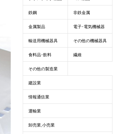
鉄鋼
非鉄金属
金属製品
電子･電気機械器
輸送用機械器具
その他の機械器具
具
食料品･飲料
繊維
その他の製造業
建設業
情報通信業
運輸業
卸売業,小売業