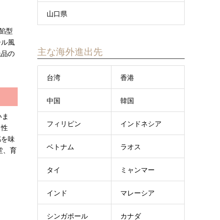
山口県
餡型
ール風
主な海外進出先
絶品の
台湾
香港
中国
韓国
いま
フィリピン
インドネシア
、性
感を味
ベトナム
ラオス
堂、育
タイ
ミャンマー
インド
マレーシア
シンガポール
カナダ