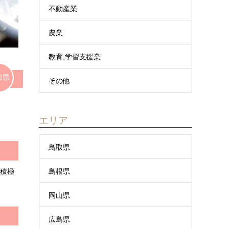
不動産業
農業
教育,学習支援業
口県
その他
エリア
鳥取県
島根県
を積極
岡山県
広島県