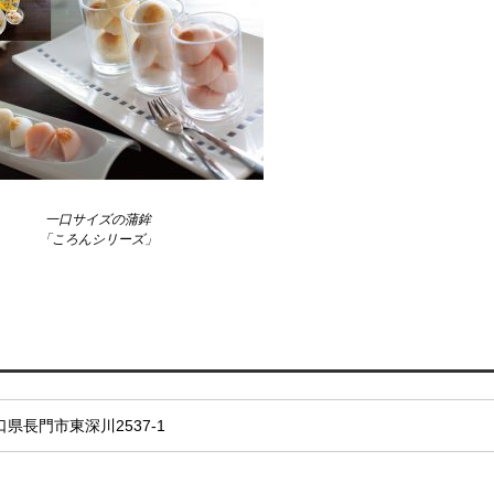
一口サイズの蒲鉾
「ころんシリーズ」
口県長門市東深川2537-1