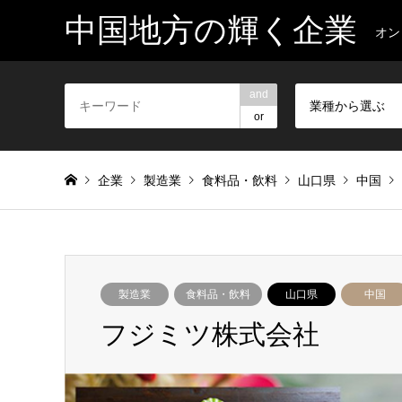
中国地方の輝く企業
オン
and
業種から選ぶ
or
企業
製造業
食料品・飲料
山口県
中国
製造業
食料品・飲料
山口県
中国
フジミツ株式会社