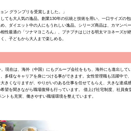
ション グランプリを受賞しました。」
しても大人気の逸品。創業130年の伝統と技術を用い、一口サイズの包
ため、ダイエット中の人にもうれしい逸品。シリーズ商品は、カマンベ
の相性最適の「ツナマヨころん」、プチプチはじける明太マヨネーズが
しく、子どもから大人まで楽しめる。
カー。現在は、海外（中国）にもグループ会社をもち、海外にも進出して
り、多様なキャリアを身につける事ができます。女性管理職も活躍中で
は大きくなりますが、やりがいのある仕事を任せてもらえ、大きな達成
の希望を聞きながら職場復帰も行っています。 借上げ社宅制度、社員食
ベントも充実、働きやすい職場環境を整えています。