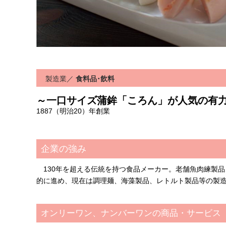
製造業
／
食料品･飲料
～一口サイズ蒲鉾「ころん」が人気の有
1887（明治20）年創業
企業の強み
130年を超える伝統を持つ食品メーカー。老舗魚肉練製
的に進め、現在は調理麺、海藻製品、レトルト製品等の製
オンリーワン、ナンバーワンの商品・サービス