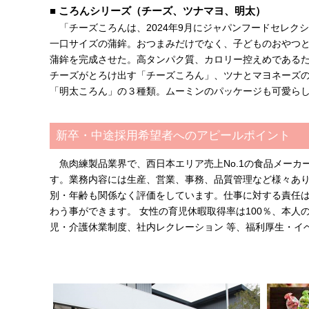
■ ころんシリーズ（チーズ、ツナマヨ、明太）
「チーズころんは、2024年9月にジャパンフードセレク
一口サイズの蒲鉾。おつまみだけでなく、子どものおやつと
蒲鉾を完成させた。高タンパク質、カロリー控えめである
チーズがとろけ出す「チーズころん」、ツナとマヨネーズ
「明太ころん」の３種類。ムーミンのパッケージも可愛ら
新卒・中途採用希望者へのアピールポイント
魚肉練製品業界で、西日本エリア売上No.1の食品メー
す。業務内容には生産、営業、事務、品質管理など様々あ
別・年齢も関係なく評価をしています。仕事に対する責任
わう事ができます。 女性の育児休暇取得率は100％、本人
児・介護休業制度、社内レクレーション 等、福利厚生・イ