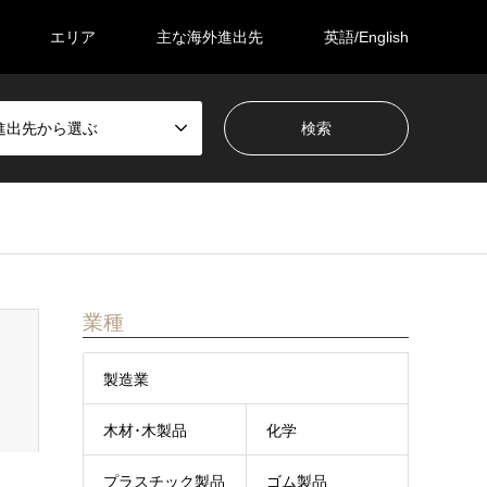
エリア
主な海外進出先
英語/English
進出先から選ぶ
業種
製造業
木材･木製品
化学
プラスチック製品
ゴム製品