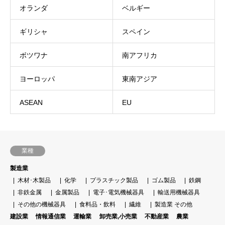
オランダ
ベルギー
ギリシャ
スペイン
ボツワナ
南アフリカ
ヨーロッパ
東南アジア
ASEAN
EU
業種
製造業
木材･木製品
化学
プラスチック製品
ゴム製品
鉄鋼
非鉄金属
金属製品
電子･電気機械器具
輸送用機械器具
その他の機械器具
食料品・飲料
繊維
製造業 その他
建設業
情報通信業
運輸業
卸売業,小売業
不動産業
農業