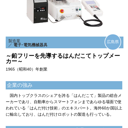
製造業
広島県
／
電子･電気機械器具
～鉛フリーを先導するはんだこてトップメー
カー～
1965（昭和40）年創業
企業の強み
国内トップクラスのシェアを誇る「はんだこて」製品の総合メ
ーカーであり、自動車からスマートフォンまであらゆる場面で使
われている「はんだ付け技術」のエキスパート。海外60か国以上
に輸出しており、はんだ付けロボットの製造も行っている。