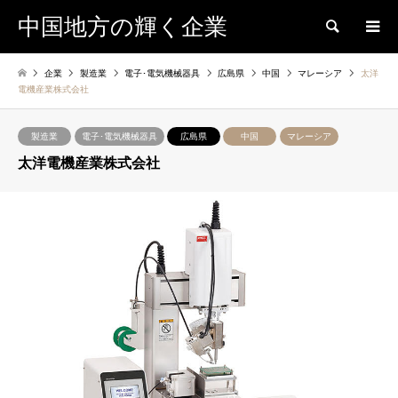
中国地方の輝く企業
検索
企業
製造業
電子･電気機械器具
広島県
中国
マレーシア
太洋
電機産業株式会社
製造業
電子･電気機械器具
広島県
中国
マレーシア
太洋電機産業株式会社