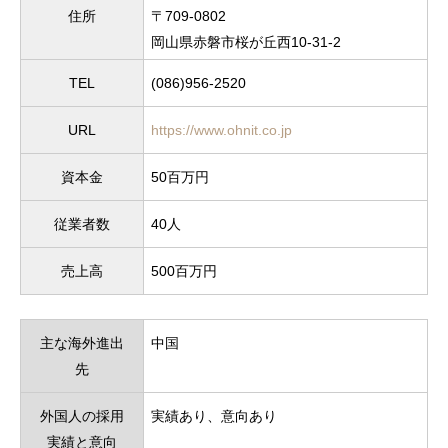
住所
〒709-0802
岡山県赤磐市桜が丘西10-31-2
TEL
(086)956-2520
URL
https://www.ohnit.co.jp
資本金
50百万円
従業者数
40人
売上高
500百万円
主な海外進出
中国
先
外国人の採用
実績あり、意向あり
実績と意向