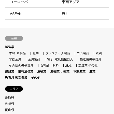
ヨーロッパ
東南アジア
ASEAN
EU
業種
製造業
木材･木製品
化学
プラスチック製品
ゴム製品
鉄鋼
非鉄金属
金属製品
電子･電気機械器具
輸送用機械器具
その他の機械器具
食料品・飲料
繊維
製造業 その他
建設業
情報通信業
運輸業
卸売業,小売業
不動産業
農業
教育,学習支援業
その他
エリア
鳥取県
島根県
岡山県