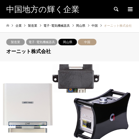
中国地方の輝く企業
検索
企業
製造業
電子･電気機械器具
岡山県
中国
オーニット株式会社
製造業
電子･電気機械器具
岡山県
中国
オーニット株式会社