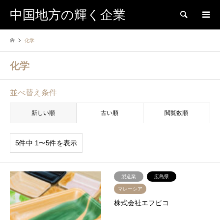
中国地方の輝く企業
検索
化学
化学
並べ替え条件
新しい順
古い順
閲覧数順
5件中 1〜5件を表示
製造業
広島県
マレーシア
株式会社エフピコ