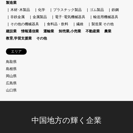
製造業
木材･木製品
化学
プラスチック製品
ゴム製品
鉄鋼
非鉄金属
金属製品
電子･電気機械器具
輸送用機械器具
その他の機械器具
食料品・飲料
繊維
製造業 その他
建設業
情報通信業
運輸業
卸売業,小売業
不動産業
農業
教育,学習支援業
その他
エリア
鳥取県
島根県
岡山県
広島県
山口県
中国地方の輝く企業