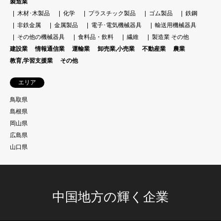
製造業
木材･木製品
化学
プラスチック製品
ゴム製品
鉄鋼
非鉄金属
金属製品
電子･電気機械器具
輸送用機械器具
その他の機械器具
食料品・飲料
繊維
製造業 その他
建設業
情報通信業
運輸業
卸売業,小売業
不動産業
農業
教育,学習支援業
その他
エリア
鳥取県
島根県
岡山県
広島県
山口県
中国地方の輝く企業