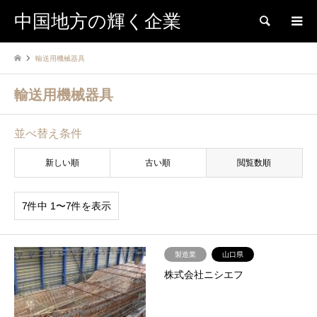
中国地方の輝く企業
検索
輸送用機械器具
輸送用機械器具
並べ替え条件
新しい順
古い順
閲覧数順
7件中 1〜7件を表示
製造業
山口県
株式会社ニシエフ