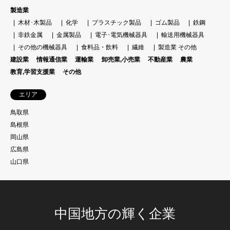
製造業
木材･木製品
化学
プラスチック製品
ゴム製品
鉄鋼
非鉄金属
金属製品
電子･電気機械器具
輸送用機械器具
その他の機械器具
食料品・飲料
繊維
製造業 その他
建設業
情報通信業
運輸業
卸売業,小売業
不動産業
農業
教育,学習支援業
その他
エリア
鳥取県
島根県
岡山県
広島県
山口県
中国地方の輝く企業