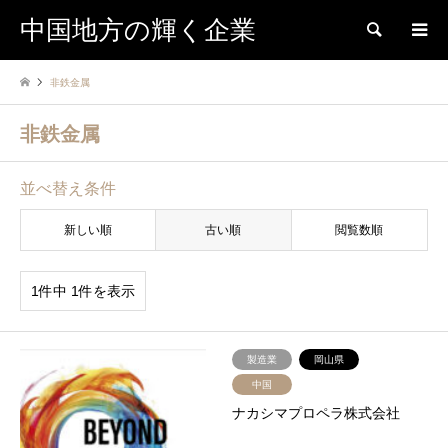
中国地方の輝く企業
検索
非鉄金属
非鉄金属
並べ替え条件
新しい順
古い順
閲覧数順
1件中 1件を表示
製造業
岡山県
中国
ナカシマプロペラ株式会社