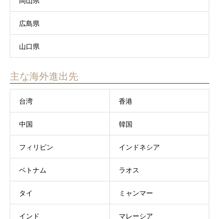
岡山県
広島県
山口県
主な海外進出先
台湾
香港
中国
韓国
フィリピン
インドネシア
ベトナム
ラオス
タイ
ミャンマー
インド
マレーシア