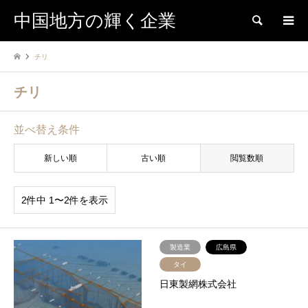
中国地方の輝く企業
検索
チリ
チリ
並べ替え条件
新しい順
古い順
閲覧数順
2件中 1〜2件を表示
製造業
広島県
タイ
日東製網株式会社