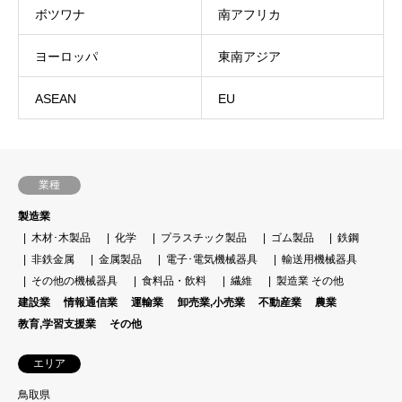
ボツワナ
南アフリカ
ヨーロッパ
東南アジア
ASEAN
EU
業種
製造業
木材･木製品
化学
プラスチック製品
ゴム製品
鉄鋼
非鉄金属
金属製品
電子･電気機械器具
輸送用機械器具
その他の機械器具
食料品・飲料
繊維
製造業 その他
建設業
情報通信業
運輸業
卸売業,小売業
不動産業
農業
教育,学習支援業
その他
エリア
鳥取県