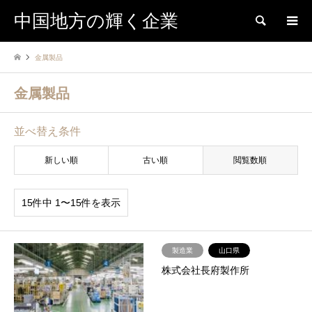
中国地方の輝く企業
検索
金属製品
金属製品
並べ替え条件
新しい順
古い順
閲覧数順
15件中 1〜15件を表示
製造業
山口県
株式会社長府製作所