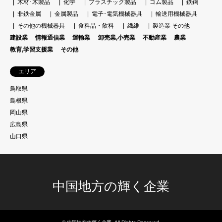
木材･木製品
化学
プラスチック製品
ゴム製品
鉄鋼
非鉄金属
金属製品
電子･電気機械器具
輸送用機械器具
その他の機械器具
食料品・飲料
繊維
製造業 その他
建設業
情報通信業
運輸業
卸売業,小売業
不動産業
農業
教育,学習支援業
その他
エリア
鳥取県
島根県
岡山県
広島県
山口県
中国地方の輝く企業