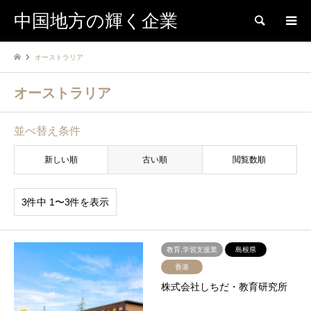
中国地方の輝く企業
検索
オーストラリア
オーストラリア
並べ替え条件
新しい順
古い順
閲覧数順
3件中 1〜3件を表示
教育,学習支援業
島根県
香港
株式会社しちだ・教育研究所