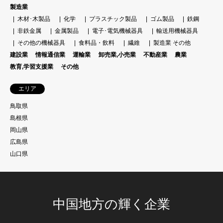
製造業
木材･木製品
化学
プラスチック製品
ゴム製品
鉄鋼
非鉄金属
金属製品
電子･電気機械器具
輸送用機械器具
その他の機械器具
食料品・飲料
繊維
製造業 その他
建設業
情報通信業
運輸業
卸売業,小売業
不動産業
農業
教育,学習支援業
その他
エリア
鳥取県
島根県
岡山県
広島県
山口県
中国地方の輝く企業