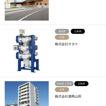
製造業
広島県
中国
株式会社サタケ
卸売業,小売業
広島県
台湾
株式会社酒商山田