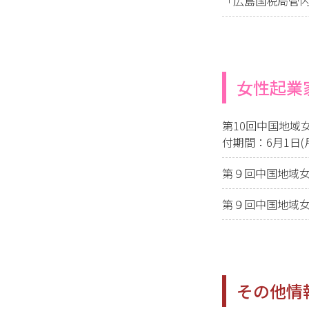
「広島国税局管
女性起業
第10回中国地域
付期間：6月1日(月
第９回中国地域女
第９回中国地域女
その他情