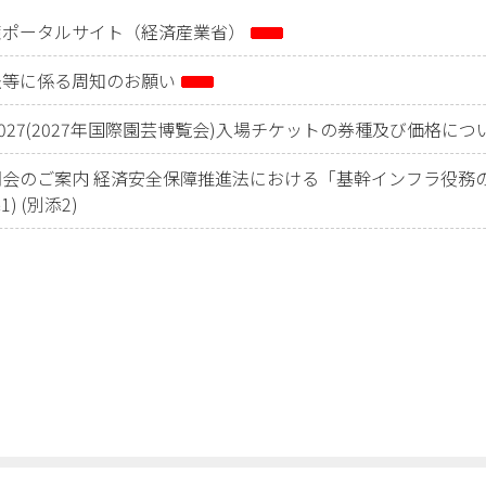
策ポータルサイト（経済産業省）
法等に係る周知のお願い
O 2027(2027年国際園芸博覧会)入場チケットの券種及び価格に
会のご案内 経済安全保障推進法における「基幹インフラ役務
1)
(別添2)