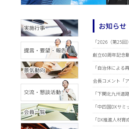
お知らせ
「2026（第2
創立60周年記念動
「自治体による再
会長コメント「ア
「下関北九州道路
「中四国DXサミッ
「DX推進人材育成