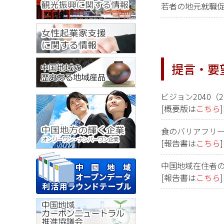
若者の地元就職促
提言・要
ビジョン2040（2
[概要版は
こちら
食のバリアフリー
[報告書は
こちら
]
中国地域在住者の
[報告書は
こちら
]