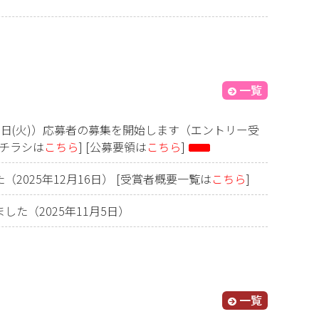
一覧
15日(火)）応募者の募集を開始します（エントリー受
集チラシは
こちら
]
[公募要領は
こちら
]
2025年12月16日）
[受賞者概要一覧は
こちら
]
した（2025年11月5日）
一覧