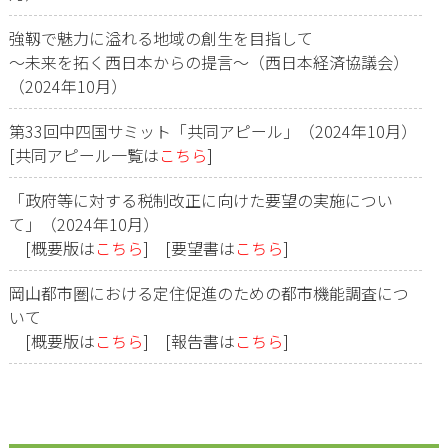
強靱で魅力に溢れる地域の創生を目指して
～未来を拓く西日本からの提言～（西日本経済協議会）
（2024年10月）
第33回中四国サミット「共同アピール」（2024年10月）
[共同アピール一覧は
こちら
]
「政府等に対する税制改正に向けた要望の実施につい
て」（2024年10月）
[概要版は
こちら
] [要望書は
こちら
]
岡山都市圏における定住促進のための都市機能調査につ
いて
[概要版は
こちら
] [報告書は
こちら
]