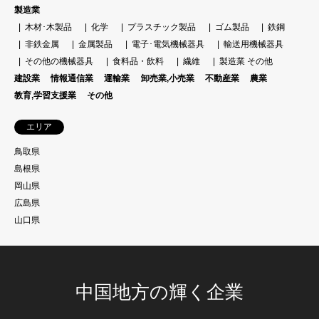
製造業
木材･木製品
化学
プラスチック製品
ゴム製品
鉄鋼
非鉄金属
金属製品
電子･電気機械器具
輸送用機械器具
その他の機械器具
食料品・飲料
繊維
製造業 その他
建設業
情報通信業
運輸業
卸売業,小売業
不動産業
農業
教育,学習支援業
その他
エリア
鳥取県
島根県
岡山県
広島県
山口県
中国地方の輝く企業