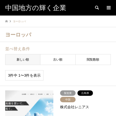
中国地方の輝く企業
検索
ヨーロッパ
ヨーロッパ
並べ替え条件
新しい順
古い順
閲覧数順
3件中 1〜3件を表示
製造業
広島県
中国
株式会社レニアス