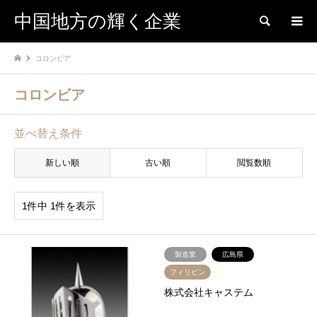
中国地方の輝く企業
検索
コロンビア
コロンビア
並べ替え条件
新しい順
古い順
閲覧数順
1件中 1件を表示
製造業
広島県
フィリピン
株式会社キャステム