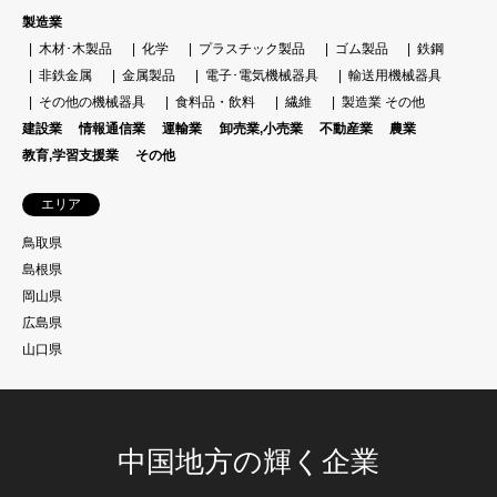
製造業
木材･木製品
化学
プラスチック製品
ゴム製品
鉄鋼
非鉄金属
金属製品
電子･電気機械器具
輸送用機械器具
その他の機械器具
食料品・飲料
繊維
製造業 その他
建設業
情報通信業
運輸業
卸売業,小売業
不動産業
農業
教育,学習支援業
その他
エリア
鳥取県
島根県
岡山県
広島県
山口県
中国地方の輝く企業