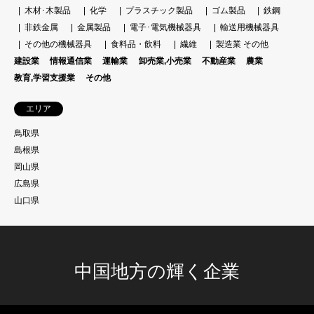
木材･木製品
化学
プラスチック製品
ゴム製品
鉄鋼
非鉄金属
金属製品
電子･電気機械器具
輸送用機械器具
その他の機械器具
食料品・飲料
繊維
製造業 その他
建設業
情報通信業
運輸業
卸売業,小売業
不動産業
農業
教育,学習支援業
その他
エリア
鳥取県
島根県
岡山県
広島県
山口県
中国地方の輝く企業