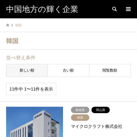
中国地方の輝く企業
検索
韓国
韓国
並べ替え条件
新しい順
古い順
閲覧数順
11件中 1〜11件を表示
製造業
岡山県
韓国
マイクロクラフト株式会社