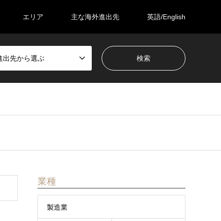
エリア
主な海外進出先
英語/English
進出先から選ぶ
業種
製造業