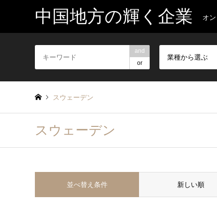
中国地方の輝く企業
オン
and
業種から選ぶ
or
スウェーデン
スウェーデン
並べ替え条件
新しい順