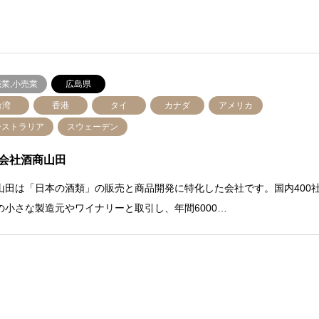
業,小売業
広島県
台湾
香港
タイ
カナダ
アメリカ
ーストラリア
スウェーデン
会社酒商山田
山田は「日本の酒類」の販売と商品開発に特化した会社です。国内400
の小さな製造元やワイナリーと取引し、年間6000…