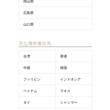
岡山県
広島県
山口県
主な海外進出先
台湾
香港
中国
韓国
フィリピン
インドネシア
ベトナム
ラオス
タイ
ミャンマー