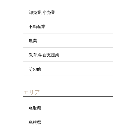
卸売業,小売業
不動産業
農業
教育,学習支援業
その他
エリア
鳥取県
島根県