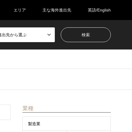
エリア
主な海外進出先
英語/English
進出先から選ぶ
業種
製造業