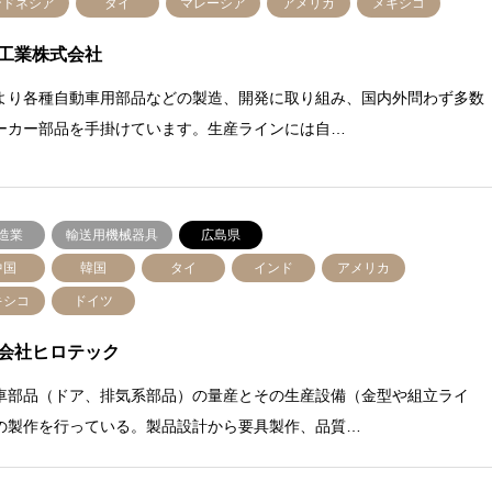
ンドネシア
タイ
マレーシア
アメリカ
メキシコ
工業株式会社
より各種自動車用部品などの製造、開発に取り組み、国内外問わず多数
ーカー部品を手掛けています。生産ラインには自…
造業
輸送用機械器具
広島県
中国
韓国
タイ
インド
アメリカ
キシコ
ドイツ
会社ヒロテック
車部品（ドア、排気系部品）の量産とその生産設備（金型や組立ライ
の製作を行っている。製品設計から要具製作、品質…