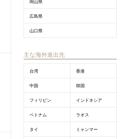
岡山県
広島県
山口県
主な海外進出先
台湾
香港
中国
韓国
フィリピン
インドネシア
ベトナム
ラオス
タイ
ミャンマー