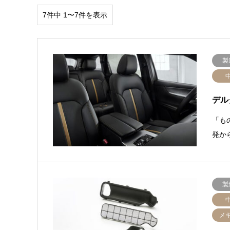
7件中 1〜7件を表示
製
デル
「も
発か
製
メ