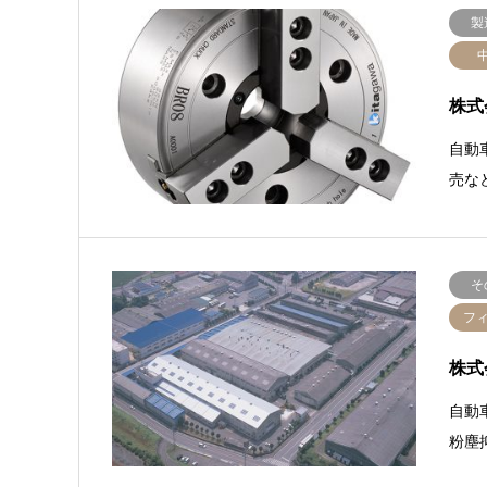
製
株式
自動
売な
そ
フ
株式
自動
粉塵