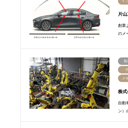
イ
片山
創業
のメ
製
メ
株式
自動
ン）