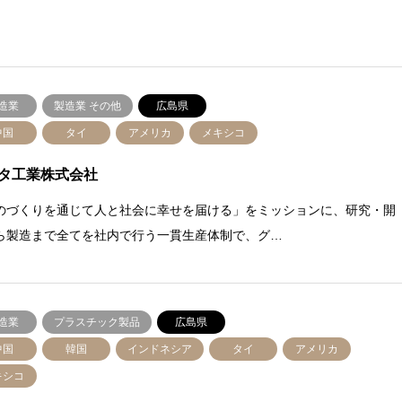
造業
製造業 その他
広島県
中国
タイ
アメリカ
メキシコ
タ工業株式会社
のづくりを通じて人と社会に幸せを届ける」をミッションに、研究・開
ら製造まで全てを社内で行う一貫生産体制で、グ…
造業
プラスチック製品
広島県
中国
韓国
インドネシア
タイ
アメリカ
キシコ