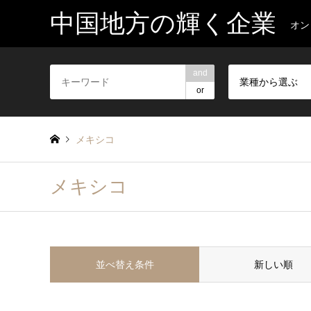
中国地方の輝く企業
オン
and
業種から選ぶ
or
メキシコ
メキシコ
並べ替え条件
新しい順