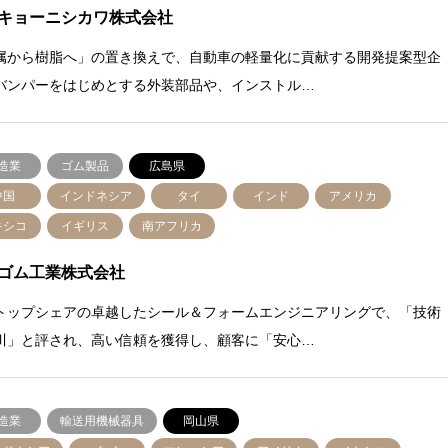
キョーニシカワ株式会社
属から樹脂へ」の置き換えで、自動車の軽量化に貢献する開発提案型企
バンパーをはじめとする外装部品や、インストル…
造業
ゴム製品
広島県
中国
インドネシア
タイ
インド
アメリカ
キシコ
イギリス
南アフリカ
ゴム工業株式会社
トップシェアの卓越したシール＆フォームエンジニアリングで、「技術
川」と評され、高い信頼を獲得し、顧客に「安心…
造業
輸送用機械器具
岡山県