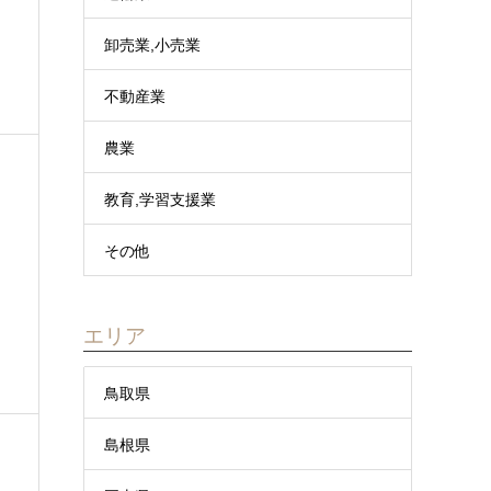
卸売業,小売業
不動産業
農業
教育,学習支援業
その他
エリア
鳥取県
島根県