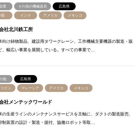
造業
その他の機械器具
広島県
中国
インド
アメリカ
メキシコ
会社北川鉄工所
車向け鋳物製品、建設用タワークレーン、工作機械主要機器の製造・販
ど、幅広い事業を展開している。すべての事業で…
の他
広島県
ィリピン
マレーシア
アメリカ
メキシコ
会社メンテックワールド
車の生産ラインのメンテナンスサービスを主軸に、ダクトの製造販売、
抑制装置の設計・製造・据付、協働ロボット等取…