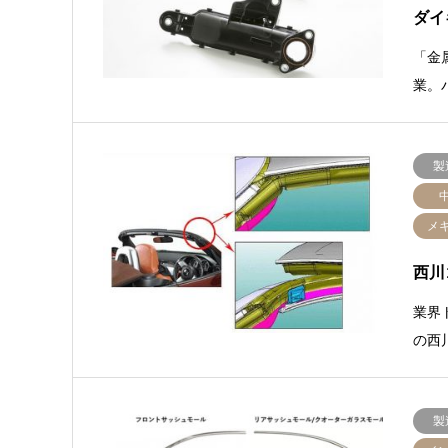
ダイ
「金
業。
製
メ
西川
業界
の西
製