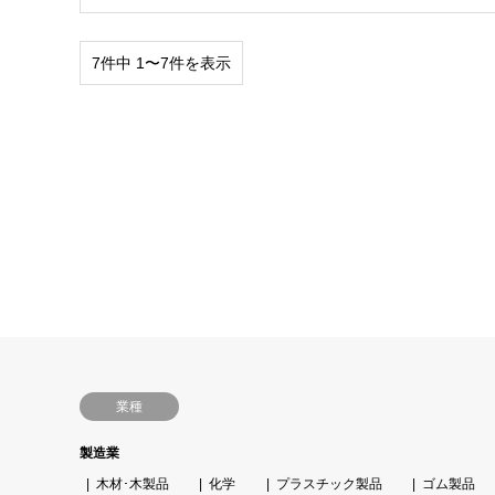
7件中 1〜7件を表示
業種
製造業
木材･木製品
化学
プラスチック製品
ゴム製品