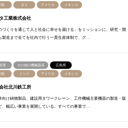
中国
タイ
アメリカ
メキシコ
タ工業株式会社
のづくりを通じて人と社会に幸せを届ける」をミッションに、研究・開
ら製造まで全てを社内で行う一貫生産体制で、グ…
造業
その他の機械器具
広島県
中国
インド
アメリカ
メキシコ
会社北川鉄工所
車向け鋳物製品、建設用タワークレーン、工作機械主要機器の製造・販
ど、幅広い事業を展開している。すべての事業で…