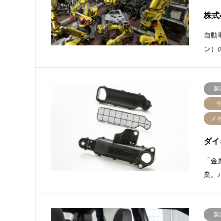
株式
自動
ン）
製
メ
ダイ
「金
業。
製