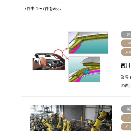
7件中 1〜7件を表示
製
メ
西川
業界
の西
製
メ