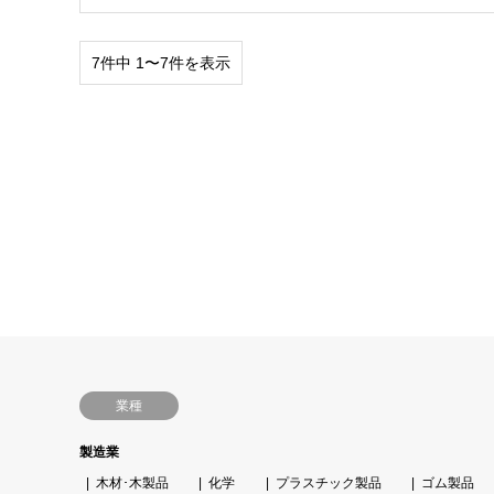
7件中 1〜7件を表示
業種
製造業
木材･木製品
化学
プラスチック製品
ゴム製品