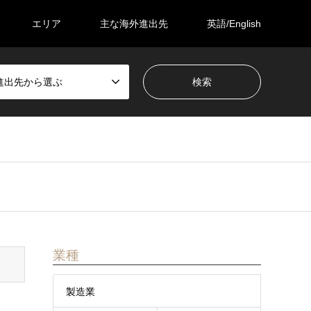
エリア
主な海外進出先
英語/English
進出先から選ぶ
業種
製造業