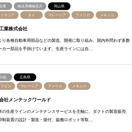
造業
輸送用機械器具
岡山県
ンドネシア
タイ
マレーシア
アメリカ
メキシコ
工業株式会社
より各種自動車用部品などの製造、開発に取り組み、国内外問わず多数
ーカー部品を手掛けています。生産ラインには自…
の他
広島県
ィリピン
マレーシア
アメリカ
メキシコ
会社メンテックワールド
車の生産ラインのメンテナンスサービスを主軸に、ダクトの製造販売、
抑制装置の設計・製造・据付、協働ロボット等取…