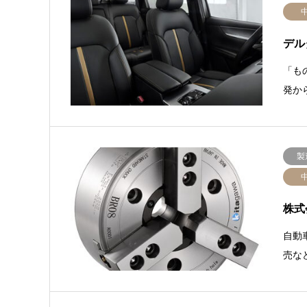
デル
「も
発か
製
株式
自動
売な