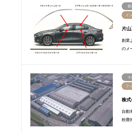
製
イ
片山
創業
のメ
そ
フ
株式
自動
粉塵