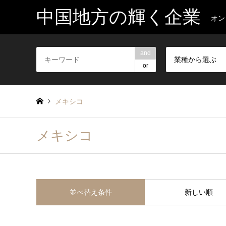
中国地方の輝く企業
オン
and
業種から選ぶ
or
メキシコ
メキシコ
並べ替え条件
新しい順