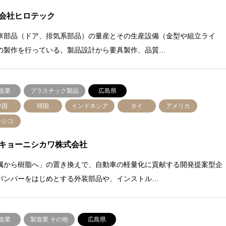
会社ヒロテック
車部品（ドア、排気系部品）の量産とその生産設備（金型や組立ライ
の製作を行っている。製品設計から要具製作、品質…
造業
プラスチック製品
広島県
中国
韓国
インドネシア
タイ
アメリカ
キシコ
キョーニシカワ株式会社
属から樹脂へ」の置き換えで、自動車の軽量化に貢献する開発提案型企
バンパーをはじめとする外装部品や、インストル…
造業
製造業 その他
広島県