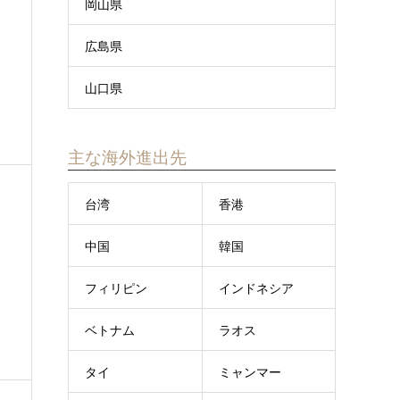
岡山県
広島県
山口県
主な海外進出先
台湾
香港
中国
韓国
フィリピン
インドネシア
ベトナム
ラオス
タイ
ミャンマー