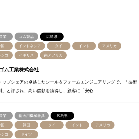
造業
ゴム製品
広島県
中国
インドネシア
タイ
インド
アメリカ
キシコ
イギリス
南アフリカ
ゴム工業株式会社
トップシェアの卓越したシール＆フォームエンジニアリングで、「技術
川」と評され、高い信頼を獲得し、顧客に「安心…
造業
輸送用機械器具
広島県
中国
韓国
タイ
インド
アメリカ
キシコ
ドイツ