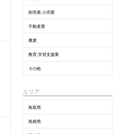
卸売業,小売業
不動産業
農業
教育,学習支援業
その他
エリア
鳥取県
島根県