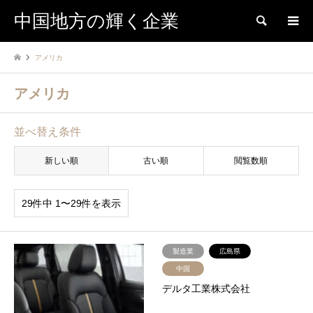
中国地方の輝く企業
検索
アメリカ
アメリカ
並べ替え条件
新しい順
古い順
閲覧数順
29件中 1〜29件を表示
製造業
広島県
中国
デルタ工業株式会社