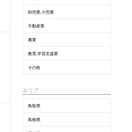
卸売業,小売業
不動産業
農業
教育,学習支援業
その他
エリア
鳥取県
島根県