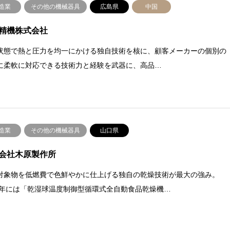
造業
その他の機械器具
広島県
中国
精機株式会社
状態で熱と圧力を均一にかける独自技術を核に、顧客メーカーの個別の
に柔軟に対応できる技術力と経験を武器に、高品…
造業
その他の機械器具
山口県
会社木原製作所
対象物を低燃費で色鮮やかに仕上げる独自の乾燥技術が最大の強み。
12年には「乾湿球温度制御型循環式全自動食品乾燥機…