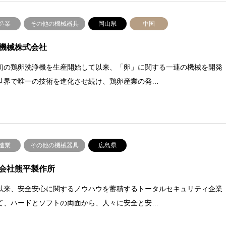
造業
その他の機械器具
岡山県
中国
機械株式会社
初の鶏卵洗浄機を生産開始して以来、「卵」に関する一連の機械を開発
世界で唯一の技術を進化させ続け、鶏卵産業の発…
造業
その他の機械器具
広島県
会社熊平製作所
以来、安全安心に関するノウハウを蓄積するトータルセキュリティ企業
て、ハードとソフトの両面から、人々に安全と安…