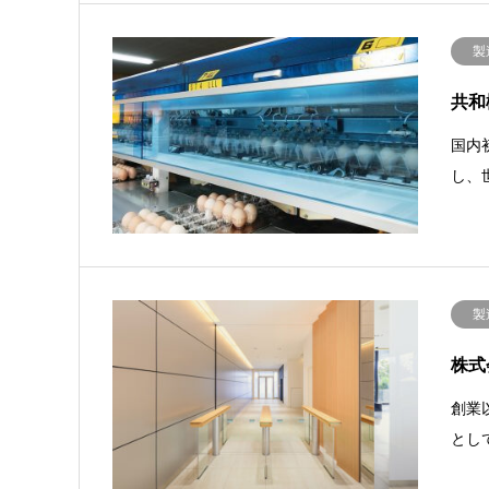
製
共和
国内
し、
製
株式
創業
とし