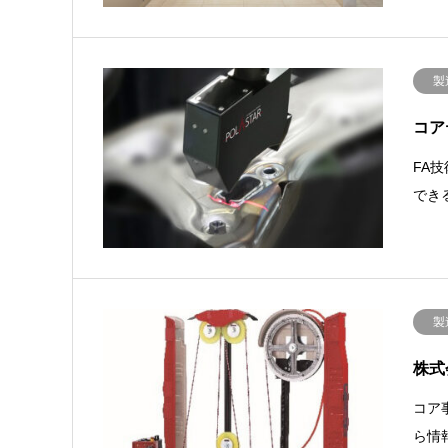
製
コア
FA
でき
製
株式
コア
ら情