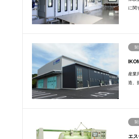
に関
製
IK
産業
造、
製
エス