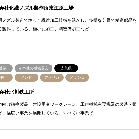
会社化繊ノズル製作所東江原工場
用ノズル製造で培った繊維加工技術を活かし、多様な分野で精密部品を
く製作している。極小孔加工、精密溝加工など、…
造業
その他の機械器具
広島県
中国
インド
アメリカ
メキシコ
会社北川鉄工所
車向け鋳物製品、建設用タワークレーン、工作機械主要機器の製造・販
ど、幅広い事業を展開している。すべての事業で…