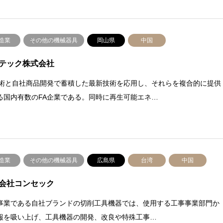
造業
その他の機械器具
岡山県
中国
テック株式会社
技術と自社商品開発で蓄積した最新技術を応用し、それらを複合的に提供
る国内有数のFA企業である。同時に再生可能エネ…
造業
その他の機械器具
広島県
台湾
中国
会社コンセック
事業である自社ブランドの切削工具機器では、使用する工事事業部門か
報を吸い上げ、工具機器の開発、改良や特殊工事…