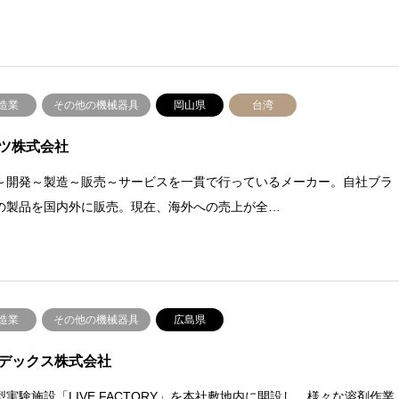
造業
その他の機械器具
岡山県
台湾
ツ株式会社
～開発～製造～販売～サービスを一貫で行っているメーカー。自社ブラ
の製品を国内外に販売。現在、海外への売上が全…
造業
その他の機械器具
広島県
デックス株式会社
型実験施設「LIVE FACTORY」を本社敷地内に開設し、様々な溶剤作業