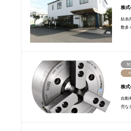
株式
紡糸
数多
製
株式
自動
売な