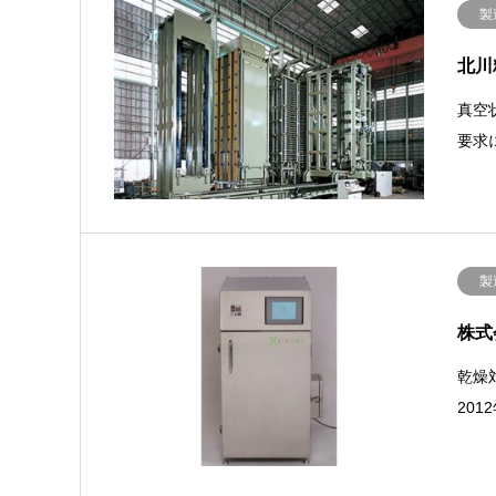
製
北川
真空
要求
製
株式
乾燥
20