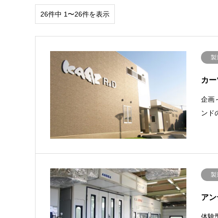
26件中 1〜26件を表示
製
カー
企画
ンド
製
アン
体験