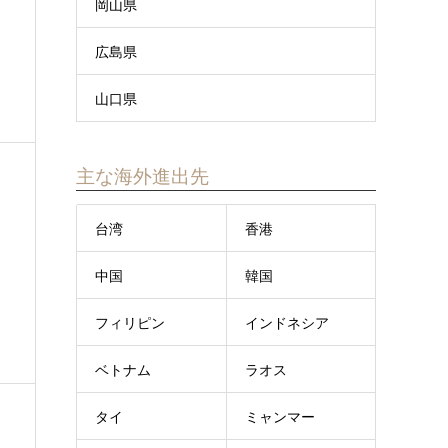
岡山県
広島県
山口県
主な海外進出先
台湾
香港
中国
韓国
フィリピン
インドネシア
ベトナム
ラオス
タイ
ミャンマー