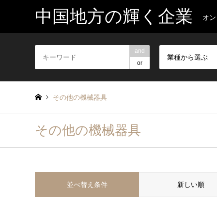
中国地方の輝く企業
オン
and
業種から選ぶ
or
その他の機械器具
その他の機械器具
並べ替え条件
新しい順