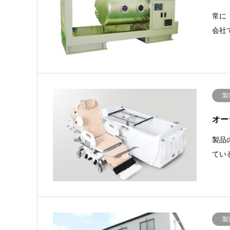
常に
会社
製
オー
製品
てい
製