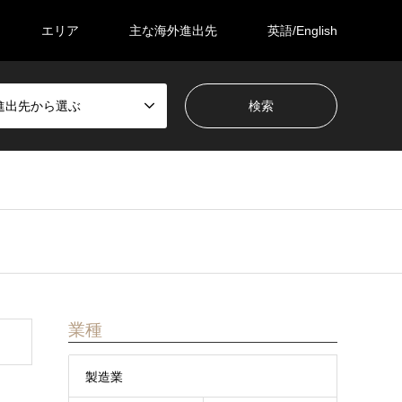
エリア
主な海外進出先
英語/English
進出先から選ぶ
業種
製造業