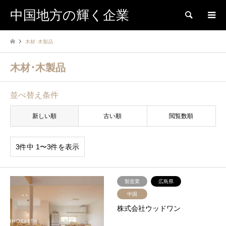
中国地方の輝く企業
検索
木材･木製品
木材･木製品
並べ替え条件
新しい順
古い順
閲覧数順
3件中 1〜3件を表示
製造業
広島県
中国
株式会社ウッドワン