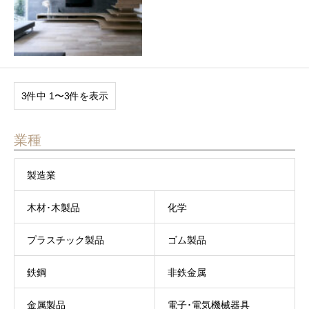
3件中 1〜3件を表示
業種
製造業
木材･木製品
化学
プラスチック製品
ゴム製品
鉄鋼
非鉄金属
金属製品
電子･電気機械器具