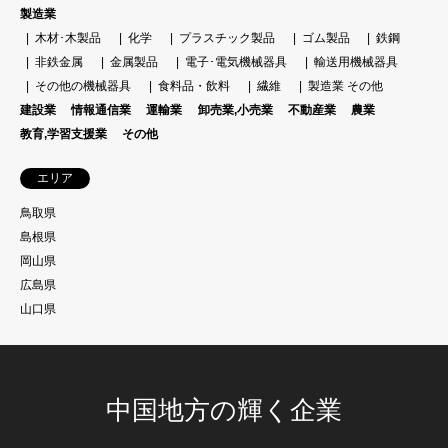
製造業
木材･木製品
化学
プラスチック製品
ゴム製品
鉄鋼
非鉄金属
金属製品
電子･電気機械器具
輸送用機械器具
その他の機械器具
食料品・飲料
繊維
製造業 その他
建設業
情報通信業
運輸業
卸売業,小売業
不動産業
農業
教育,学習支援業
その他
エリア
鳥取県
島根県
岡山県
広島県
山口県
中国地方の輝く企業