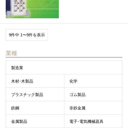
9件中 1〜9件を表示
業種
製造業
木材･木製品
化学
プラスチック製品
ゴム製品
鉄鋼
非鉄金属
金属製品
電子･電気機械器具