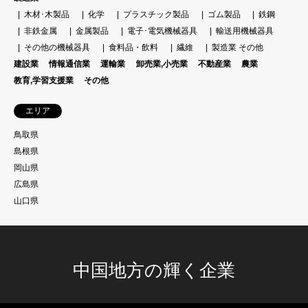
木材･木製品
化学
プラスチック製品
ゴム製品
鉄鋼
非鉄金属
金属製品
電子･電気機械器具
輸送用機械器具
その他の機械器具
食料品・飲料
繊維
製造業 その他
建設業
情報通信業
運輸業
卸売業,小売業
不動産業
農業
教育,学習支援業
その他
エリア
鳥取県
島根県
岡山県
広島県
山口県
中国地方の輝く企業