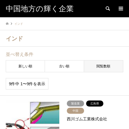
中国地方の輝く企業
検索
インド
インド
並べ替え条件
新しい順
古い順
閲覧数順
9件中 1〜9件を表示
製造業
広島県
中国
西川ゴム工業株式会社